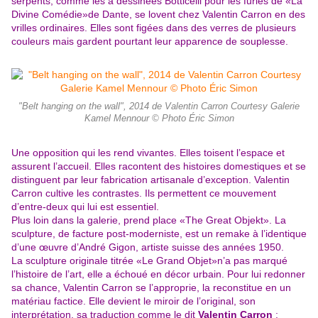
serpents, comme les a dessinées
Botticelli pour les furies de «La
Divine Comédie»de Dante, se lovent chez Valentin Carron en des
vrilles ordinaires. Elles sont figées dans des verres de plusieurs
couleurs mais gardent pourtant leur
apparence de souplesse.
"Belt hanging on the wall", 2014 de Valentin Carron Courtesy Galerie
Kamel Mennour © Photo Éric Simon
Une opposition qui les rend vivantes. Elles toisent l’espace et
assurent l’accueil. Elles racontent des histoires domestiques et se
distinguent par leur fabrication artisanale d’exception. Valentin
Carron cultive les contrastes. Ils permettent ce mouvement
d’entre-deux qui lui est essentiel.
Plus loin dans la galerie, prend place «The Great Objekt». La
sculpture, de facture post-moderniste, est un remake à l’identique
d’une œuvre d’André Gigon, artiste suisse des années 1950.
La sculpture originale titrée «Le Grand Objet»n’a pas marqué
l’histoire de l’art, elle a échoué en décor urbain. Pour lui redonner
sa chance, Valentin Carron se l’approprie, la reconstitue en un
matériau factice. Elle devient le miroir de l’original, son
interprétation, sa traduction comme le dit
Valentin Carron
: