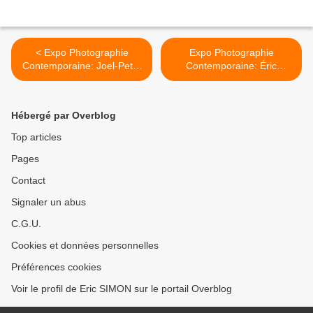
< Expo Photographie
Expo Photographie
Contemporaine: Joel-Peter
Contemporaine: Éric
WITKIN & Paolo GIOLI «
RONDEPIERRE "Images
âmes qui vivent »
secondes" >
Hébergé par Overblog
Top articles
Pages
Contact
Signaler un abus
C.G.U.
Cookies et données personnelles
Préférences cookies
Voir le profil de Eric SIMON sur le portail Overblog