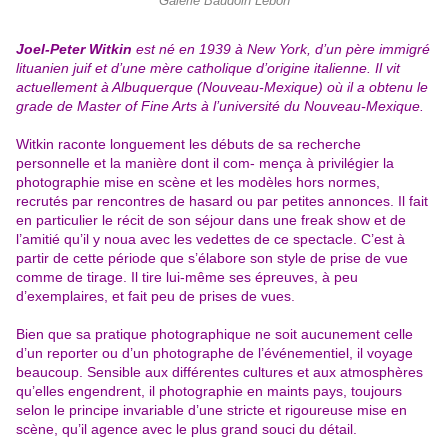
Galerie Baudoin Lebon
Joel-Peter Witkin
est né en 1939 à New York, d’un père immigré
lituanien juif et d’une mère catholique d’origine italienne. Il vit
actuellement à Albuquerque (Nouveau-Mexique) où il a obtenu le
grade de Master of Fine Arts à l’université du Nouveau-Mexique.
Witkin raconte longuement les débuts de sa recherche
personnelle et la manière dont il com- mença à privilégier la
photographie mise en scène et les modèles hors normes,
recrutés par rencontres de hasard ou par petites annonces. Il fait
en particulier le récit de son séjour dans une freak show et de
l’amitié qu’il y noua avec les vedettes de ce spectacle. C’est à
partir de cette période que s’élabore son style de prise de vue
comme de tirage. Il tire lui-même ses épreuves, à peu
d’exemplaires, et fait peu de prises de vues.
Bien que sa pratique photographique ne soit aucunement celle
d’un reporter ou d’un photographe de l’événementiel, il voyage
beaucoup. Sensible aux différentes cultures et aux atmosphères
qu’elles engendrent, il photographie en maints pays, toujours
selon le principe invariable d’une stricte et rigoureuse mise en
scène, qu’il agence avec le plus grand souci du détail.