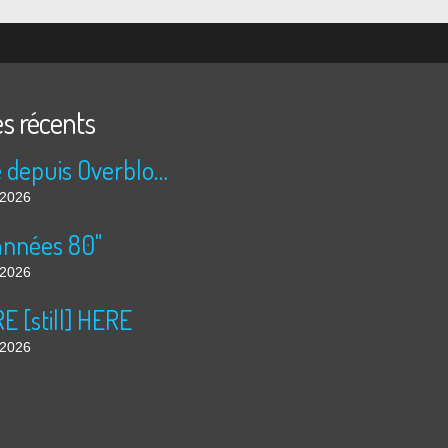
es récents
Publié depuis Overblog et Facebook
t 2026
années 80"
t 2026
 [still] HERE
t 2026