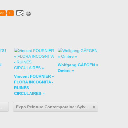
st
0
U
Wolfgang GÄFGEN «
Ombre »
Vincent FOURNIER «
FLORA INCOGNITA -
RUINES
CIRCULAIRES »
an FABRE "Hommage à Jérôme Bosh au Congo / Hommage au Congo belge"
Expo Peinture Contemporaine: Sylvain CIAVALDINI "Tentatives, métaphores et autres disgressions"