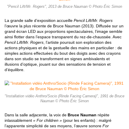
"Pencil Lift/Mr. Rogers", 2013 de Bruce Nauman © Photo Éric Simon
La grande salle d’exposition accueille
Pencil Lift/Mr. Rogers
l’œuvre la plus récente de Bruce Nauman (2013). Diffusée sur un
grand écran LED aux proportions spectaculaires, l’image semble
ainsi flotter dans l’espace transparent du rez-de-chaussée. Avec
Pencil Lift/Mr. Rogers
, l’artiste poursuit son exploration des
actions physiques et de la gestuelle des mains en particulier : de
simples actions effectuées du bout des doigts avec des crayons
dans son studio se transforment en signes ambivalents et
illusions d’optique, jouant sur des sensations de tension et
d’équilibre.
"Installation vidéo Anthro/Socio (Rinde Facing Camera)", 1991 de Bruce
Nauman © Photo Éric Simon
Dans la salle adjacente, la voix de
Bruce Nauman
répète
inlassablement
« For children »
(pour les enfants) : malgré
l’apparente simplicité de ses moyens, l’œuvre sonore
For