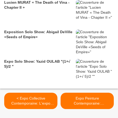
Lucien MURAT « The Death of Vina -
Chapter II »
Exposition Solo Show: Abigail DeVille
«Seeds of Empire»
Expo Solo Show: Yazid OULAB "(1+√
5)/2 "
< Expo Collective
Expo Peinture
Contemporaine: L'expo
Contemporaine:
Contre-Attaque !
SOULAGES "Peintures
2013 – 2015" >