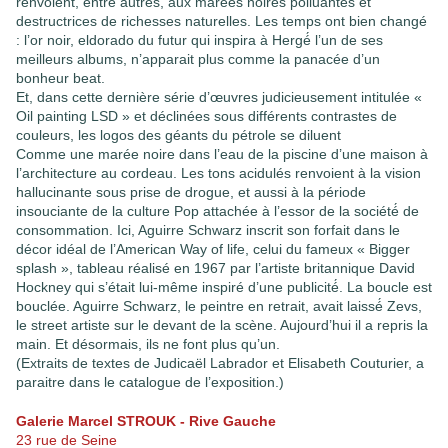
renvoient, entre autres, aux marées noires polluantes et
destructrices de richesses naturelles. Les temps ont bien changé
: l’or noir, eldorado du futur qui inspira à Hergé́ l’un de ses
meilleurs albums, n’apparait plus comme la panacée d’un
bonheur beat.
Et, dans cette dernière série d’œuvres judicieusement intitulée «
Oil painting LSD » et déclinées sous différents contrastes de
couleurs, les logos des géants du pétrole se diluent
Comme une marée noire dans l’eau de la piscine d’une maison à
l’architecture au cordeau. Les tons acidulés renvoient à la vision
hallucinante sous prise de drogue, et aussi à la période
insouciante de la culture Pop attachée à l’essor de la société́ de
consommation. Ici, Aguirre Schwarz inscrit son forfait dans le
décor idéal de l’American Way of life, celui du fameux « Bigger
splash », tableau réalisé en 1967 par l’artiste britannique David
Hockney qui s’était lui-même inspiré d’une publicité́. La boucle est
bouclée. Aguirre Schwarz, le peintre en retrait, avait laissé́ Zevs,
le street artiste sur le devant de la scène. Aujourd’hui il a repris la
main. Et désormais, ils ne font plus qu’un.
(Extraits de textes de Judicaël Labrador et Elisabeth Couturier, a
paraitre dans le catalogue de l’exposition.)
Galerie Marcel STROUK - Rive Gauche
23 rue de Seine