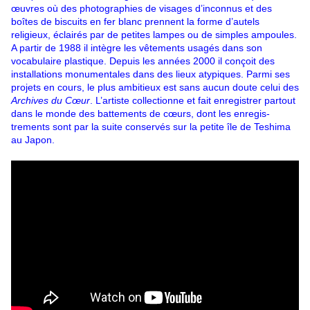
œuvres où des photographies de visages d’inconnus et des
boîtes de biscuits en fer blanc prennent la forme d’autels
religieux, éclairés par de petites lampes ou de simples ampoules.
A partir de 1988 il intègre les vêtements usagés dans son
vocabulaire plastique. Depuis les années 2000 il conçoit des
installations monumentales dans des lieux atypiques. Parmi ses
projets en cours, le plus ambitieux est sans aucun doute celui des
Archives du Cœur
. L’artiste collectionne et fait enregistrer partout
dans le monde des battements de cœurs, dont les enregis-
trements sont par la suite conservés sur la petite île de Teshima
au Japon.