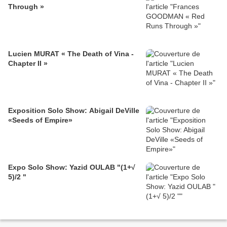
Through »
Lucien MURAT « The Death of Vina -
Chapter II »
Exposition Solo Show: Abigail DeVille
«Seeds of Empire»
Expo Solo Show: Yazid OULAB "(1+√
5)/2 "