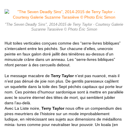
"The Seven Deadly Sins", 2014-2015 de Terry Taylor - Courtesy Galerie
Suzanne Tarasiève © Photo Éric Simon
Huit toiles verticales conçues comme des “serre-livres bibliques”
s’intercalent entre les péchés. Sur chacune d’elles, unecroix
peinte en faux galon doré jaillit des ténèbres au-dessus d’un
minuscule crâne dans un anneau. Les “serre
-livres bibliques”
nfont penser à des cercueils debout.
Le message macabre de
Terry Taylor
n’est pas nuancé, mais il
n’est pas dénué de joie non plus. De gentils paresseux cajôlent
un squelette dans la toile des Sept péchés capitaux qui porte leur
nom.
Ces pointes d’humour sardonique sont à mettre en parallèle
avec le sourire éternel des têtes de mort, qui semblent jubiler
dans l’au-delà.
Avec La Liste noire,
Terry Taylor
nous offre un compendium des
pires meurtriers de l’histoire sur un mode improbablement
ludique, en rétrécissant ses sujets aux dimensions de médaillons
minia- tures comme pour neutraliser leur pouvoir. Un koala (en