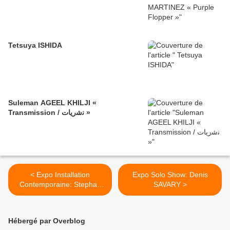
Tetsuya ISHIDA
Suleman AGEEL KHILJI «
Transmission / ﻧﺷرﯾﺎت »
< Expo Installation
Expo Solo Show: Denis
Contemporaine: Stephan
SAVARY >
CRASNEANSCKI "What we
leave behind / Jean-Luc
Godard’s archives"
Hébergé par Overblog