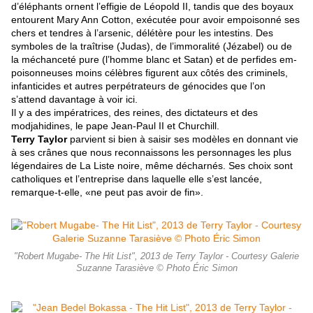
d’éléphants ornent l’effigie de Léopold II, tandis que des boyaux
entourent Mary Ann Cotton, exécutée pour avoir empoisonné ses
chers et tendres à l’arsenic, délétère pour les intestins. Des
symboles de la traîtrise (Judas), de l’immoralité (Jézabe
l) ou de
la méchanceté pure (l’homme blanc et Satan) et de perfides em-
poisonneuses moins célèbres figurent aux côtés des criminels,
infanticides et autres perpétrateurs de génocides que l’on
s’attend davantage à voir ici.
Il y a des impératrices, des reines, des dictateurs et des
modjahidines, le pape Jean-Paul II et Churchill.
Terry Taylor
parvient si bien à saisir ses modèles en donnant vie
à ses crânes que nous reconnaissons les personnages les plus
légendaires de La Liste noire
, même décharnés. Ses choix sont
catholiques et l’entreprise dans laquelle elle s’est lancée,
remarque-t-elle, «ne peut pas avoir de fin».
"Robert Mugabe- The Hit List", 2013 de Terry Taylor - Courtesy Galerie
Suzanne Tarasiève © Photo Éric Simon