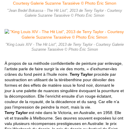
"Jean Bedel Bokassa - The Hit List", 2013 de Terry Taylor - Courtesy
Galerie Suzanne Tarasiève © Photo Éric Simon
"King Louis XIV - The Hit List", 2013 de Terry Taylor - Courtesy Galerie
Suzanne Tarasiève © Photo Éric Simon
À propos de sa méthode confidentielle de peinture par enlevage,
l’artiste parle de faire surgir la vie des morts, « d’exhumer»les
crânes du fond peint à l’huile noire.
Terry Taylor
procède par
soustraction en utilisant de la térébenthine pour dévoiler des
formes et des effets de matière sous le fond noir, donnant le
jour à une palette de nuances singulière évoquant la pourriture et
la décomposition. Elle l’enrichit ensuite d’un rouge éclatant,
couleur de la royauté, de la décadence et du sang. Car elle n’a
pas l’impression de peindre la mort, mais la vie.
Terry Taylor
est née dans le Victoria, en Australie, en 1958. Elle
vit et travaille à Melbourne. Ses œuvres souvent exposées lui ont
valu plusieurs récompenses prestigieuses en Australie: le prix