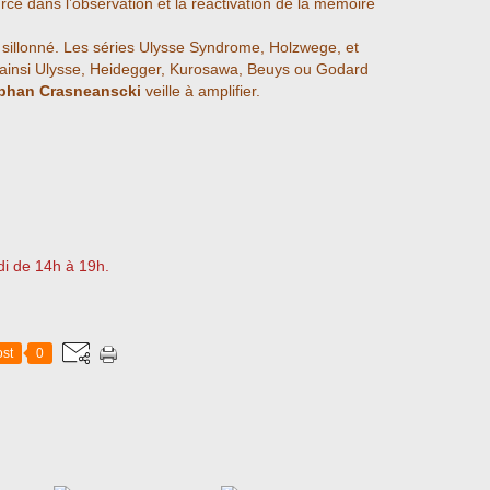
ce dans l’observation et la réactivation de la mémoire
ont sillonné. Les séries Ulysse Syndrome, Holzwege, et
 ainsi Ulysse, Heidegger, Kurosawa, Beuys ou Godard
phan Crasneanscki
veille à amplifier.
di de 14h à 19h.
st
0