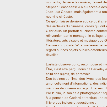
moments, derrière la caméra, devant des
Stephan Crasneanscki a eu accès à des 
Jean-Luc Godard, mais également à tou
nourri le cinéaste.
Ce qu’on laisse derrière soi, ce qu’il a 
des archives du cinéaste, celles qui ont é
C’est aussi un portrait du cinéma contemp
réinvention par le montage, le collage,
littérature, arts visuels et musique que 
Oeuvre composite, What we leave behin
regard sur ces objets oubliés détenteurs
dévoilée.
L’artiste observe donc, recompose et invi
Être, c’est être perçu nous dit Berkeley 
celui des sujets, de percevoir.
Des bobines de films, des livres, des feui
amoncellement d’informations, des indice
mémoire du cinéma au regard de ses dif
Par le film, le son et la photographie S
à la pensée de Godard et restitue une e
Il livre des indices et questionne :