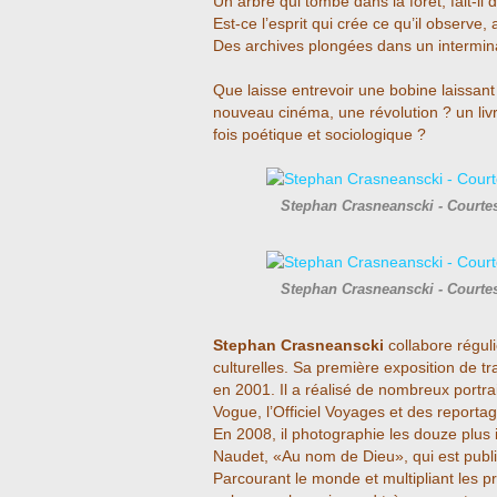
Un arbre qui tombe dans la forêt, fait-il 
Est-ce l’esprit qui crée ce qu’il observe, 
Des archives plongées dans un intermin
Que laisse entrevoir une bobine laissant
nouveau cinéma, une révolution ? un liv
fois poétique et sociologique ?
Stephan Crasneanscki - Courte
Stephan Crasneanscki - Courte
Stephan Crasneanscki
collabore régul
culturelles. Sa première exposition de 
en 2001. Il a réalisé de nombreux portr
Vogue, l’Officiel Voyages et des reporta
En 2008, il photographie les douze plus i
Naudet, «Au nom de Dieu», qui est publ
Parcourant le monde et multipliant les p