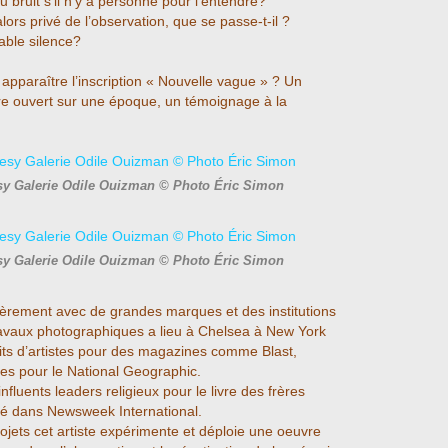
du bruit s’il n’y a personne pour l’entendre?
alors privé de l’observation, que se passe-t-il ?
able silence?
 apparaître l’inscription « Nouvelle vague » ? Un
re ouvert sur une époque, un témoignage à la
sy Galerie Odile Ouizman © Photo Éric Simon
sy Galerie Odile Ouizman © Photo Éric Simon
ièrement avec de grandes marques et des institutions
travaux photographiques a lieu à Chelsea à New York
aits d’artistes pour des magazines comme Blast,
ges pour le National Geographic.
nfluents leaders religieux pour le livre des frères
ié dans Newsweek International.
rojets cet artiste expérimente et déploie une oeuvre