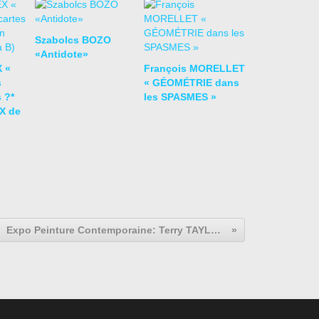
Szabolcs BOZO
«Antidote»
 «
François MORELLET
s
« GÉOMÉTRIE dans
 ?*
les SPASMES »
X de
Expo Peinture Contemporaine: Terry TAYLOR « The Hit List & The Seven Deadly Sins »