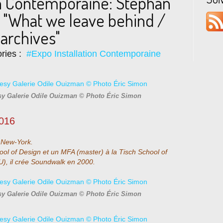
on Contemporaine: Stephan
What we leave behind /
archives"
ries :
#Expo Installation Contemporaine
sy Galerie Odile Ouizman © Photo Éric Simon
2016
à New-York.
ool of Design et un MFA (master) à la Tisch School of
U), il crée Soundwalk en 2000.
sy Galerie Odile Ouizman © Photo Éric Simon