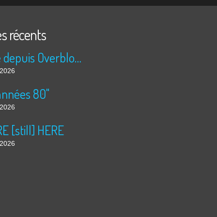
es récents
Publié depuis Overblog et Facebook
t 2026
années 80"
t 2026
 [still] HERE
t 2026