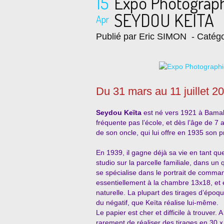
15
Expo Photograp
SEYDOU KEITA
Apr
Publié par Eric SIMON
- Catégo
Du 31 mars au 11 juillet 2
Seydou Keïta
est né vers 1921 à Bamako
fréquente pas l’école, et dès l’âge de 7
de son oncle, qui lui offre en 1935 son 
En 1939, il gagne déjà sa vie en tant qu
studio sur la parcelle familiale, dans un
se spécialise dans le portrait de command
essentiellement à la chambre 13x18, et 
naturelle. La plupart des tirages d’époqu
du négatif, que Keïta réalise lui-même.
Le papier est cher et difficile à trouver. 
rarement de réaliser des tirages en 30 x