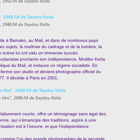
", 1952-55 de Seydou Keïta
", 1948-54 de Seydou Keïta
ide à Bamako, au Mali, et dans de nombreux pays
es sujets, la maîtrise du cadrage et de la lumière, la
en scène lui ont valu un immense succès.
oudanaise proclame son indépendance, Modibo Keïta
ique du Mali, et instaure un régime socialiste. En
ferme son studio et devient photographe officiel du
77. Il décède à Paris en 2001.
titre", 1948-54 de Seydou Keïta
elativement courte, offre un témoignage sans égal des
nne, qui s’émancipe des traditions, aspire à une
nisation est à l’oeuvre, et que l’indépendance
é comme l’un des grands photographes de la seconde