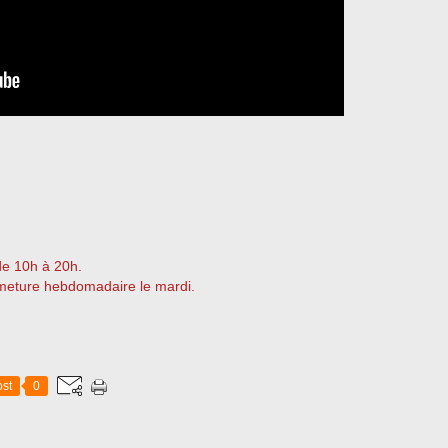
 de 10h à 20h.
meture hebdomadaire le mardi.
st
0