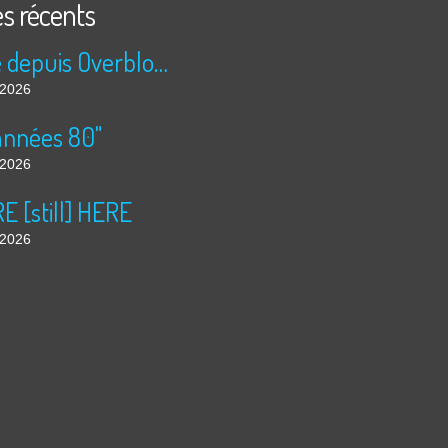
es récents
Publié depuis Overblog et Facebook
t 2026
années 80"
t 2026
 [still] HERE
t 2026