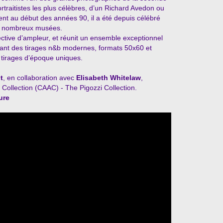
ortraitistes les plus célèbres, d’un Richard Avedon ou
nt au début des années 90, il a été depuis célébré
de nombreux musées.
ective d’ampleur, et réunit un ensemble exceptionnel
ant des tirages n&b modernes, formats 50x60 et
 tirages d’époque uniques.
t
,
en collaboration avec
Elisabeth Whitelaw
,
t Collection (CAAC) - The Pigozzi Collection.
ure