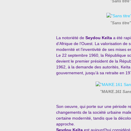
"Sans titre
"Sans titre
La notoriété de
Seydou Keïta
a été rap
d’Afrique de l’Ouest. La valorisation de s
modernité et l’inventivité de ses mises 
Le 22 septembre 1960, la République s
devient le premier président de la Républ
1962, à la demande des autorités, Keïta 
gouvernement, jusqu’à sa retraite en 19
"MA/KE.161 Sans 
Son oeuvre, qui porte sur une période r
changements de la société urbaine malie
certaine modernité, tandis que la décolo
approche.
Seydou Keïta
est aujourd’hui considér