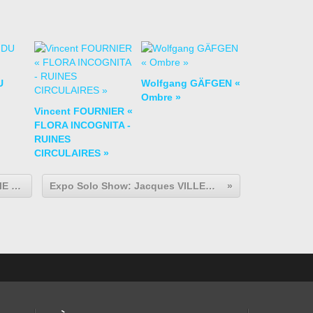
U
Wolfgang GÄFGEN «
Ombre »
Vincent FOURNIER «
FLORA INCOGNITA -
RUINES
CIRCULAIRES »
Expo Solo Show: Rachel LABASTIE « De l’apparence des choses Chapitre V, Territoires »
Expo Solo Show: Jacques VILLEGLÉ "Pénélope à Quimper ou Le Retour d’Ulysse"