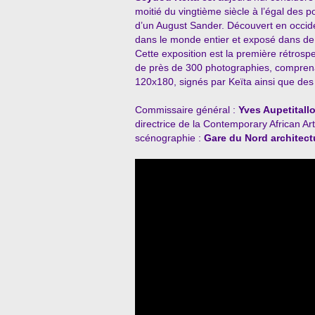
moitié du vingtième siècle à l’égal des p
d’un August Sander. Découvert en occide
dans le monde entier et exposé dans 
Cette exposition est la première rétrosp
de près de 300 photographies, compren
120x180, signés par Keïta ainsi que des
Commissaire général :
Yves Aupetitallo
directrice de la Contemporary African Ar
scénographie :
Gare du Nord architect