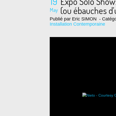
19
Expo Solo Show:
(ou ébauches d’
May
Publié par Eric SIMON
- Catégo
Installation Contemporaine