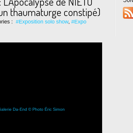
 L’Apocalypse de NIETO
un thaumaturge constipé)
ries :
#Exposition solo show
,
#Expo