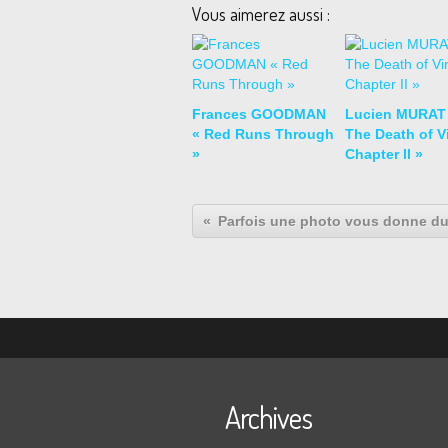
Vous aimerez aussi :
Frances GOODMAN
Lucien MURAT
« Red Runs Through
The Death of Vi
»
Chapter II »
Archives