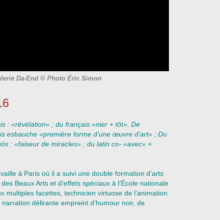
alerie Da-End © Photo Éric Simon
16
: «révélation» ; du français «nier + tôt». De
uis esbauche «première forme d’une œuvre d’art» ; Du
 : «faiseur de miracles» ; du latin co- «avec» +
availle à Paris où il a suivi une double formation d’arts
 des Beaux Arts et d’effets spéciaux à l’École nationale
x multiples facettes, technicien virtuose de l’animation
 narration délirante empreint d’humour noir, de