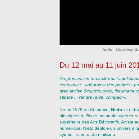
Nieto - Courtesy G
Du
12 mai au 11 juin 20
Du grec ancien ἀποκαλύπτω / apokálupsis 
esbosquier : «dégrossir des poutres» p
grec ancien θαυματουργός, thaumatourgós
stipare : «rendre raide, compact».
Né en 1979 en Colombie,
Nieto
vit et tr
plastiques à l’École nationale supérieure
supérieure des Arts Décoratifs. Artiste au
numérique, Nieto déploie un univers à la
symbo- lisme et de nihilisme.