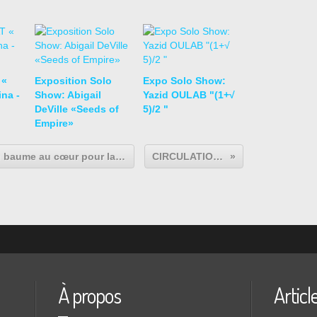
 «
Exposition Solo
Expo Solo Show:
na -
Show: Abigail
Yazid OULAB "(1+√
DeVille «Seeds of
5)/2 "
Empire»
Parfois une photo vous donne du baume au cœur pour la journée.
CIRCULATION(S)
À propos
Articl