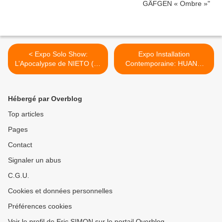
< Expo Solo Show:
Expo Installation
L’Apocalypse de NIETO (ou
Contemporaine: HUANG
ébauches d’un thaumaturge
YONG PING >
constipé)
Hébergé par Overblog
Top articles
Pages
Contact
Signaler un abus
C.G.U.
Cookies et données personnelles
Préférences cookies
Voir le profil de Eric SIMON sur le portail Overblog