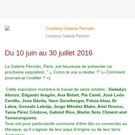
Courtesy Galerie Perrotin
Du 10 juin au 30 juillet 2016
La Galerie Perrotin, Paris, est heureuse de présenter sa
prochaine exposition,
"
¿ Como te voy a olvidar ?
"
(« Comment
pourrais-je t’oublier ? »).
Cette exposition montrera le travail de seize artistes :
Gwladys
Alonzo, Edgardo
Aragón, Ana Bidart, Pia Camil, José León
Cerrillo, Jose Dávila, Yann Gerstberger, Fritzia Irízar, Dr
Lakra, Gonzalo Lebrija, Jorge Méndez Blake, Ariel Orozco,
Tania Pérez Córdova, Gabriel Rico, Martin Soto Climent and
Tercerunquinto
.
Tous ont pour particularité commune d’être liés ou connectés au
Mexique, qu’il s’agisse de leur pays d’origine ou de leur terre