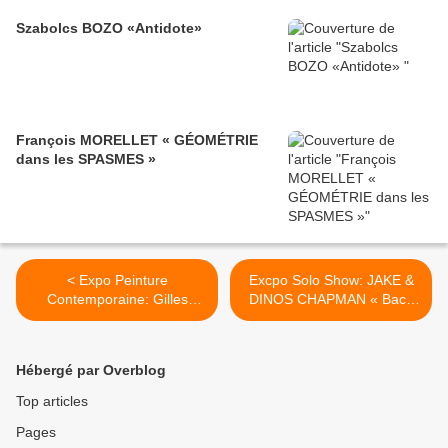
Szabolcs BOZO «Antidote»
François MORELLET « GÉOMÉTRIE
dans les SPASMES »
< Expo Peinture
Excpo Solo Show: JAKE &
Contemporaine: Gilles
DINOS CHAPMAN « Back
AILLAUD "Tableaux 1966 —
to the End of the Beginning
1976 / Vols d’oiseaux 1990
of the End Again » >
— 2001"
Hébergé par Overblog
Top articles
Pages