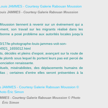
 Louis JAMMES - Courtesy Galerie Rabouan Moussion
 Moussion tiennent à revenir sur un événement qui a
rement, son travail sur les migrants réalisé dans les
rbonne a posé problème aux autorités locales jusqu’à
/03/17/le-photographe-louis-jammes-voit-son-
84921_1655012.html
ts, décidés et pleins d’espoir, avançant sur la route de
l de plomb sous lequel ils portent leurs pas est percé de
onciation renaissante.
bituels, misérabilistes, des déplacements humains de
as ; certaines d’entre elles seront présentées à la
 JAMMES - Courtesy Galerie Rabouan Moussion © Photo
Éric Simon