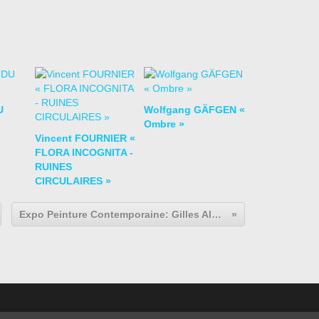
U
Wolfgang GÄFGEN «
Ombre »
Vincent FOURNIER «
FLORA INCOGNITA -
RUINES
CIRCULAIRES »
Expo Peinture Contemporaine: Gilles AILLAUD "Tableaux 1966 — 1976 / Vols d’oiseaux 1990 — 2001"