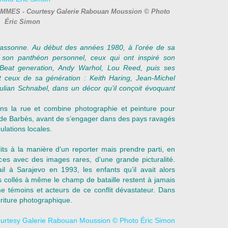
AMMES - Courtesy Galerie Rabouan Moussion © Photo
Éric Simon
ssonne. Au début des années 1980, à l’orée de sa
 de son panthéon personnel, ceux qui ont inspiré son
eat generation, Andy Warhol, Lou Reed, puis ses
 et ceux de sa génération : Keith Haring, Jean-Michel
lian Schnabel, dans un décor qu’il conçoit évoquant
dans la rue et combine photographie et peinture pour
 de Barbès, avant de s’engager dans des pays ravagés
ulations locales.
its à la manière d’un reporter mais prendre parti, en
ences avec des images rares, d’une grande picturalité.
l à Sarajevo en 1993, les enfants qu’il avait alors
s collés à même le champ de bataille restent à jamais
me témoins et acteurs de ce conflit dévastateur. Dans
écriture photographique.