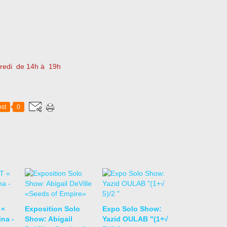
dredi de 14h à 19h
st
0
 «
Exposition Solo
Expo Solo Show:
na -
Show: Abigail
Yazid OULAB "(1+√