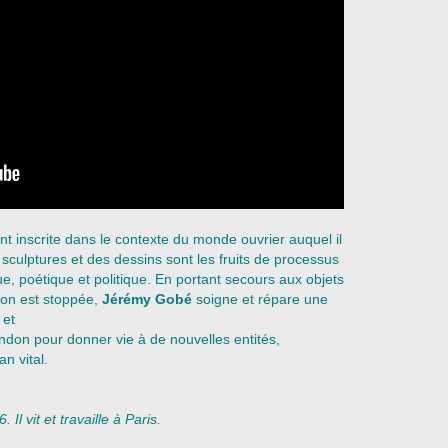
t inscrite dans le contexte du monde ouvrier auquel il
culptures et des dessins sont les fruits de processus
ue, poétique et politique. En portant secours aux objets
tion est stoppée,
Jérémy Gobé
soigne et répare une
 et
andon pour donner vie à de nouvelles entités,
n vital.
l vit et travaille à Paris.