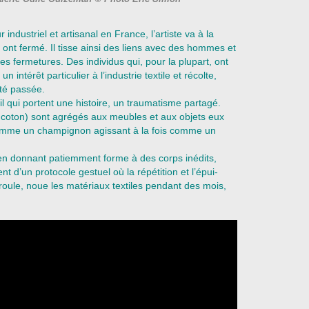
ndustriel et artisanal en France, l’artiste va à la
 ont fermé. Il tisse ainsi des liens avec des hommes et
 fermetures. Des individus qui, pour la plupart, ont
un intérêt particulier à l’industrie textile et récolte,
ité passée.
il qui portent une histoire, un traumatisme partagé.
u coton) sont agrégés aux meubles et aux objets eux
 comme un champignon agissant à la fois comme un
en donnant patiemment forme à des corps inédits,
t d’un protocole gestuel où la répétition et l’épui-
nroule, noue les matériaux textiles pendant des mois,