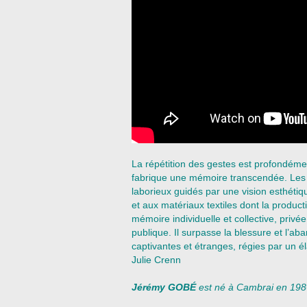
La répétition des gestes est profondémen
fabrique une mémoire transcendée. Les s
laborieux guidés par une vision esthétiq
et aux matériaux textiles dont la produc
mémoire individuelle et collective, privée
publique. Il surpasse la blessure et l’ab
captivantes et étranges, régies par un éla
Julie Crenn
Jérémy GOBÉ
est né à Cambrai en 1986. I