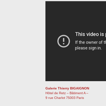
Galerie Thierry BIGAIGNON
Hôtel de Retz – Bâtiment A –
9 rue Charlot 75003 Paris