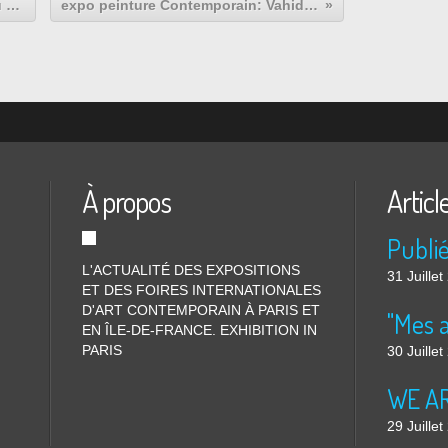
Expo Peinture Contemporaine: Fu SITE « Disruped Narrative »
expo peinture Contemporain: Vahid CHAMANI « Amino Acids »
À propos
Articl
L'ACTUALITÉ DES EXPOSITIONS
31 Juille
ET DES FOIRES INTERNATIONALES
D'ART CONTEMPORAIN À PARIS ET
"Mes 
EN ÎLE-DE-FRANCE. EXHIBITION IN
PARIS
30 Juille
WE ARE
29 Juille