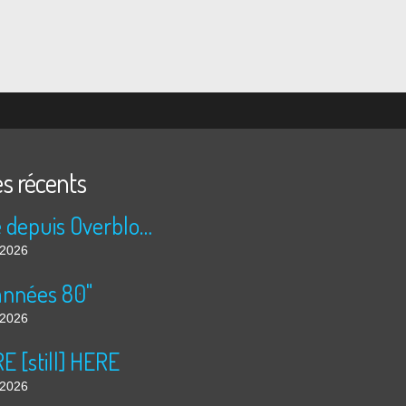
es récents
Publié depuis Overblog et Facebook
t 2026
années 80"
t 2026
 [still] HERE
t 2026