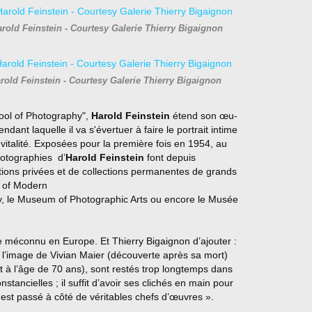
old Feinstein - Courtesy Galerie Thierry Bigaignon
old Feinstein - Courtesy Galerie Thierry Bigaignon
ool of Photography",
Harold Feinstein
étend son œu-
dant laquelle il va s'évertuer à faire le portrait intime
italité. Exposées pour la première fois en 1954, au
otographies d’
Harold Feinstein
font depuis
ctions privées et de collections permanentes de grands
 of Modern
phy, le Museum of Photographic Arts ou encore le Musée
 méconnu en Europe. Et Thierry Bigaignon d’ajouter :
 à l’image de Vivian Maier (découverte après sa mort)
 à l’âge de 70 ans), sont restés trop longtemps dans
tancielles ; il suffit d’avoir
ses clichés en main pour
est passé à côté de véritables chefs d’œuvres ».