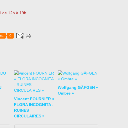
i de 12h à 19h.
st
0
U
Wolfgang GÄFGEN «
Ombre »
Vincent FOURNIER «
FLORA INCOGNITA -
RUINES
CIRCULAIRES »