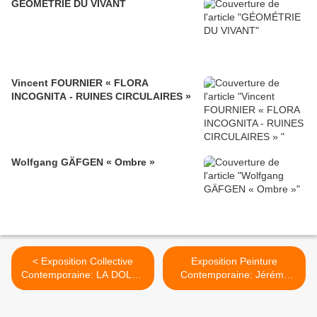
GÉOMÉTRIE DU VIVANT
Vincent FOURNIER « FLORA
INCOGNITA - RUINES CIRCULAIRES »
Wolfgang GÄFGEN « Ombre »
< Exposition Collective
Exposition Peinture
Contemporaine: LA DOLCE
Contemporaine: Jérémy
VITA "Les avant-Gardes
LIRON « Tacet » >
dans la Rome d'après
Guerre"