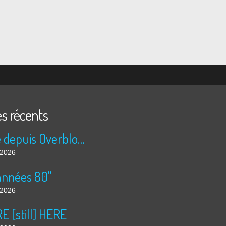
es récents
Publié depuis Overblog et Facebook
t 2026
années 80"
t 2026
 [still] HERE