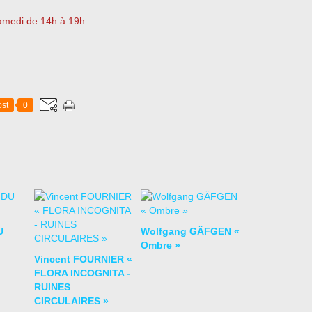
samedi de 14h à 19h.
st
0
U
Wolfgang GÄFGEN «
Ombre »
Vincent FOURNIER «
FLORA INCOGNITA -
RUINES
CIRCULAIRES »