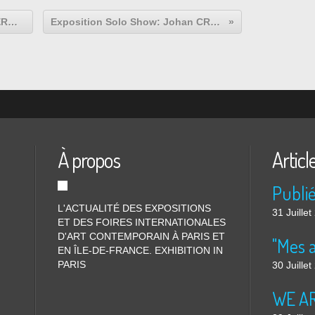
Exposition Duo Show: Eugène LEROY et SARKIS « Intérieurs »
Exposition Solo Show: Johan CRETEN «Sunrise / Sunset»
À propos
Articl
L'ACTUALITÉ DES EXPOSITIONS
31 Juille
ET DES FOIRES INTERNATIONALES
D'ART CONTEMPORAIN À PARIS ET
"Mes 
EN ÎLE-DE-FRANCE. EXHIBITION IN
PARIS
30 Juille
WE ARE