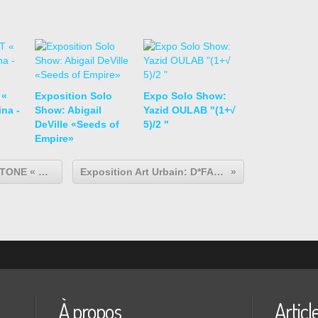
 «
Exposition Solo
Expo Solo Show:
na -
Show: Abigail
Yazid OULAB "(1+√
DeVille «Seeds of
5)/2 "
Empire»
Exposition Art Urbain: Felipe PANTONE « Dynamic Phenomena »
Exposition Art Urbain: D*FACE « Fornever »
À propos
Articl