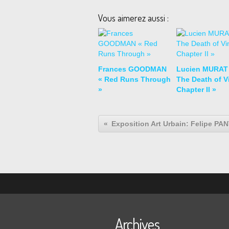
Vous aimerez aussi :
Frances GOODMAN
Lucien MURAT
« Red Runs Through
The Death of Vi
»
Chapter II »
Archives