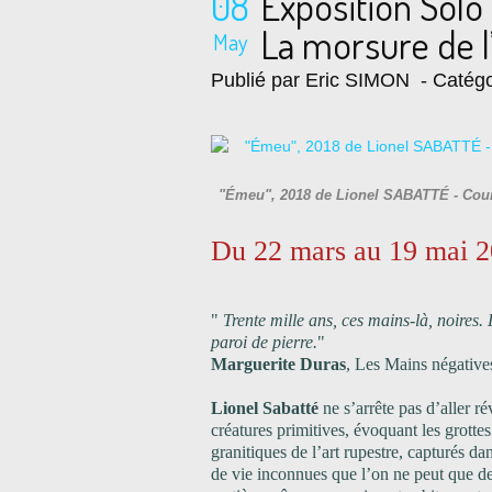
08
Exposition Solo
La morsure de l’
May
Publié par Eric SIMON
- Catégo
"Émeu", 2018 de Lionel SABATTÉ - Cour
Du 22 mars au 19 mai 
"
Trente mille ans, ces mains-là, noires. 
paroi de pierre.
"
Marguerite Duras
, Les Mains négative
Lionel Sabatté
ne s’arrête pas d’aller ré
créatures primitives, évoquant les grottes 
granitiques de l’art rupestre, capturés da
de vie inconnues que l’on ne peut que de