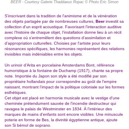
BEER - Courtesy Galerie Thaddaeus Ropac © Photo Éric Simon
S’inscrivant dans la tradition de l'animisme et de la vénération
des objets partagée par de nombreuses cultures,
Beer
investit sa
collection d'un esprit acoustique. Favorisant l'interaction auditive
avec l'histoire de chaque objet, l'installation donne lieu à un récit
complexe où s’entremêlent des questions d’assimilation et
d’appropriation culturelles. Choisies par l'artiste pour leurs
résonances spécifiques, les harmonies représentent des relations
invisibles mais indéniables entre les objets.
Un urinoir d’Arita en porcelaine Amsterdams Bont, référence
humoristique à la fontaine de Duchamp (1917), chante sa propre
note. Importée du Japon son style a été modifié par son
propriétaire hollandais pour correspondre au goût de l'empire
naissant, montrant l’impact de la politique coloniale sur les formes
esthétiques.
Cet objet est placé en harmonie musicale avec le vestige d'une
cheminée prétendument sauvée de l'incendie destructeur qui
ravagea le palais de Westminster en 1834. À l'intérieur des
marques de mains d'enfants sont encore visibles. Une minuscule
poterie en forme de Bes, la divinité égyptienne antique, ajoute
son Si bémol de soprano.