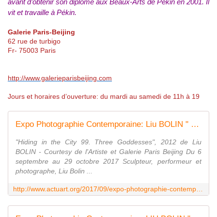
avant d’obtenir son diplôme aux Beaux-Arts de Pékin en 2001. Il
vit et travaille à Pékin.
Galerie Paris-Beijing
62 rue de turbigo
Fr- 75003 Paris
http://www.galerieparisbeijing.com
Jours et horaires d’ouverture: du mardi au samedi de 11h à 19
Expo Photographie Contemporaine: Liu BOLIN " Ghost stories " - ACTUART by Eric SIMON
"Hiding in the City 99. Three Goddesses", 2012 de Liu
BOLIN - Courtesy de l'Artiste et Galerie Paris Beijing Du 6
septembre au 29 octobre 2017 Sculpteur, performeur et
photographe, Liu Bolin ...
http://www.actuart.org/2017/09/expo-photographie-contemporaine-liu-bolin-ghost-stories.html