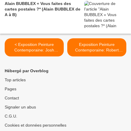
Alain BUBBLEX « Vous faites des
cartes postales ?* (Alain BUBBLEX de
A à B)
< Exposition Peinture
Exposition Peinture
Contemporaine: Josh
Contemporaine: Robert
SPERLING «So It Goes»
COTTINGHAM «Fictions in
the space between » >
Hébergé par Overblog
Top articles
Pages
Contact
Signaler un abus
C.G.U.
Cookies et données personnelles