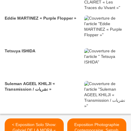
Eddie MARTINEZ « Purple Flopper »
Tetsuya ISHIDA
Suleman AGEEL KHILJI «
Transmission / ﻧﺷرﯾﺎت »
< Exposition Solo Show:
Exposition Photographie
Gabriel DE LA MORA «
Contemporaine: Satoshi