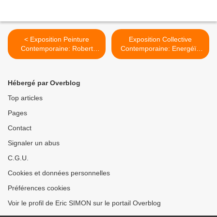
< Exposition Peinture
Exposition Collective
Contemporaine: Robert
Contemporaine: Energéïa
COTTINGHAM «Fictions in
«L’énergétique des œuvres
the space between »
d’art» >
Hébergé par Overblog
Top articles
Pages
Contact
Signaler un abus
C.G.U.
Cookies et données personnelles
Préférences cookies
Voir le profil de Eric SIMON sur le portail Overblog