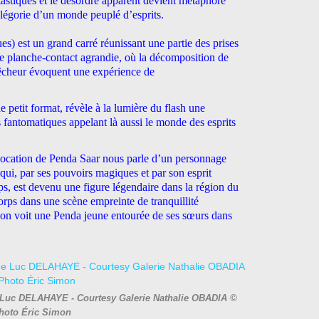
antastiques et le désordre apparent devient métaphore
llégorie d’un monde peuplé d’esprits.
es) est un grand carré réunissant une partie des prises
une planche-contact agrandie, où la décomposition de
 pêcheur évoquent une expérience de
 petit format, révèle à la lumière du flash une
 fantomatiques appelant là aussi le monde des esprits
vocation de Penda Saar nous parle d’un personnage
ui, par ses pouvoirs magiques et par son esprit
ps, est devenu une figure légendaire dans la région du
rps dans une scène empreinte de tranquillité
’on voit une Penda jeune entourée de ses sœurs dans
de Luc DELAHAYE - Courtesy Galerie Nathalie OBADIA ©
hoto Éric Simon