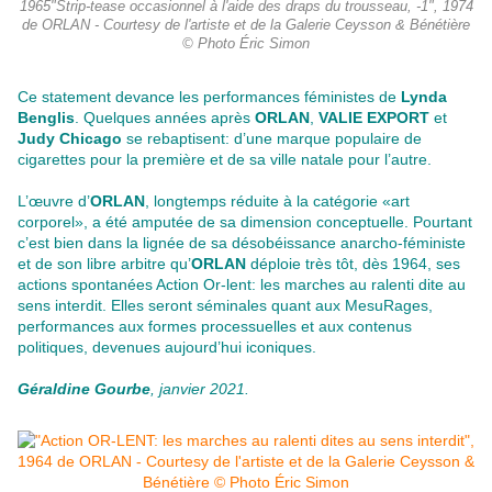
1965"Strip-tease occasionnel à l'aide des draps du trousseau, -1", 1974
de ORLAN - Courtesy de l'artiste et de la Galerie Ceysson & Bénétière
© Photo Éric Simon
Ce statement devance les performances féministes de
Lynda
Benglis
. Quelques années après
ORLAN
,
VALIE EXPORT
et
Judy Chicago
se rebaptisent: d’une marque populaire de
cigarettes pour la première et de sa ville natale pour l’autre.
L’œuvre d’
ORLAN
, longtemps réduite à la catégorie «art
corporel», a été amputée de sa dimension conceptuelle. Pourtant
c’est bien dans la lignée de sa désobéissance anarcho-féministe
et de son libre arbitre qu’
ORLAN
déploie très tôt, dès 1964, ses
actions spontanées Action Or-lent: les marches au ralenti dite au
sens interdit. Elles seront séminales quant aux MesuRages,
performances aux formes processuelles et aux contenus
politiques, devenues aujourd’hui iconiques.
Géraldine Gourbe
, janvier 2021.