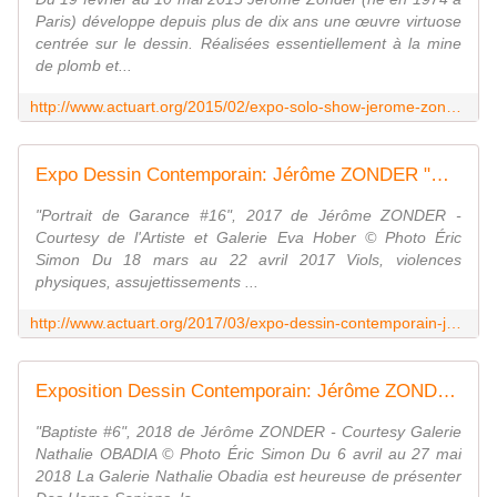
Paris) développe depuis plus de dix ans une œuvre virtuose
centrée sur le dessin. Réalisées essentiellement à la mine
de plomb et...
http://www.actuart.org/2015/02/expo-solo-show-jerome-zonder-fatum.html
Expo Dessin Contemporain: Jérôme ZONDER "GARANCE, Dernier volet" - ACTUART by Eric SIMON
"Portrait de Garance #16", 2017 de Jérôme ZONDER -
Courtesy de l'Artiste et Galerie Eva Hober © Photo Éric
Simon Du 18 mars au 22 avril 2017 Viols, violences
physiques, assujettissements ...
http://www.actuart.org/2017/03/expo-dessin-contemporain-jerome-zonder-garance-dernier-volet.html
Exposition Dessin Contemporain: Jérôme ZONDER "Des Homo Sapiens" - ACTUART by Eric SIMON
"Baptiste #6", 2018 de Jérôme ZONDER - Courtesy Galerie
Nathalie OBADIA © Photo Éric Simon Du 6 avril au 27 mai
2018 La Galerie Nathalie Obadia est heureuse de présenter