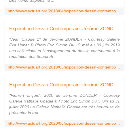
Des Homo Sapiens, la ...
http://www.actuart.org/2018/04/exposition-dessin-contemporain-jerome-zonder-des-homo-sapiens.html
Exposition Dessin Contemporain: Jérôme ZONDER " Portraits " - ACTUART by Eric SIMON
"Jean Claude 1" de Jérôme ZONDER - Courtesy Galerie
Eva Hober © Photo Éric Simon Du 15 mai au 30 juin 2019
Les collections et l'enseignement du dessin contribuent à la
réputation des Beaux-Ar...
http://www.actuart.org/2019/05/exposition-dessin-contemporain-jerome-zonder-portraits.html
Exposition Dessin Contemporain: Jérôme ZONDER " Études pour le portrait de Pierre-François " - ACTUART by Eric SIMON
"Pierre-François", 2020 de Jérôme ZONDER - Courtesy
Galerie Nathalie Obadia © Photo Éric Simon Du 5 juin au 31
juillet 2020 La Galerie Nathalie Obadia est très heureuse de
présenter la troi...
http://www.actuart.org/2020/06/exposition-dessin-contemporain-jerome-zonder-etudes-pour-le-portrait-de-pierre-francois.html