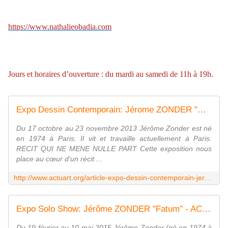
https://www.nathalieobadia.com
Jours et horaires d’ouverture : du mardi au samedi de 11h à 19h.
Expo Dessin Contemporain: Jérome ZONDER "Chairs Grises" - ACTUART by Eric SIMON
Du 17 octobre au 23 novembre 2013 Jérôme Zonder est né
en 1974 à Paris. Il vit et travaille actuellement à Paris.
RECIT QUI NE MENE NULLE PART Cette exposition nous
place au cœur d'un récit ...
http://www.actuart.org/article-expo-dessin-contemporain-jerome-zonder-chairs-grises-120672541.html
Expo Solo Show: Jérôme ZONDER "Fatum" - ACTUART by Eric SIMON
Du 19 février au 10 mai 2015 Jérôme Zonder (né en 1974 à