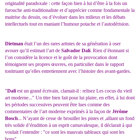
originalité paradoxale : cette façon bien à lui d’être à la fois un
farouche anti-traditionaliste et d’apprécier comme fondamentale la
maitrise du dessin, ou d’évoluer dans les milieux et les débats
intellectuels tout en maniant l’humour potache et l’autodérision.
Dietman
était l’un des rares artistes de sa génération à oser
avouer qu’il estimait l’art de
Salvador Dalí
. Rien d’étonnant si
l’on considère la licence et le goût de la provocation dont
témoignent ses propres œuvres, en particulier dans le rapport
tonitruant qu’elles entretiennent avec l’histoire des avant-gardes.
"
Dali
est un grand écrivain,
clamait-il : relisez
Les cocus du vieil
art moderne..." Un titre bien fait pour lui plaire, en effet, à lui dont
les périodes successives peuvent être lues comme des
commentaires de l’art moderne exprimés à la façon de
Jérôme
Bosch
... N’ayant de cesse de brouiller les pistes et
,alliant un fond
très solide d’érudition à un esprit carnavalesque, il déclarait à qui
voulait l’entendre : "ce sont les mauvais tableaux qui sont les
bons".