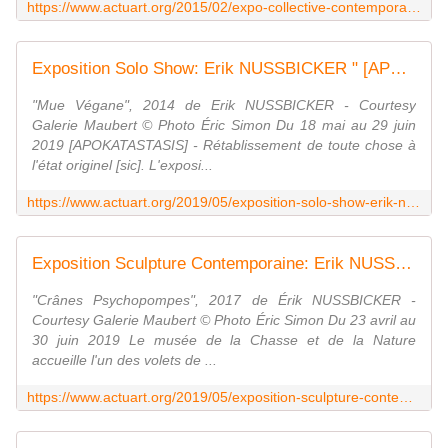
https://www.actuart.org/2015/02/expo-collective-contemporaine-de-l-art-de-se-voiler-la-face.html
Exposition Solo Show: Erik NUSSBICKER " [APOKATASTASIS] - Catafalque de Nacre " - ACTUART by Eric SIMON
"Mue Végane", 2014 de Erik NUSSBICKER - Courtesy
Galerie Maubert © Photo Éric Simon Du 18 mai au 29 juin
2019 [APOKATASTASIS] - Rétablissement de toute chose à
l'état originel [sic]. L'exposi...
https://www.actuart.org/2019/05/exposition-solo-show-erik-nussbicker-apokatastasis-catafalque-de-nacre.html
Exposition Sculpture Contemporaine: Erik NUSSBICKER [Apokatastasis] - Jardin Intérieur - ACTUART by Eric SIMON
"Crânes Psychopompes", 2017 de Érik NUSSBICKER -
Courtesy Galerie Maubert © Photo Éric Simon Du 23 avril au
30 juin 2019 Le musée de la Chasse et de la Nature
accueille l'un des volets de ...
https://www.actuart.org/2019/05/exposition-sculpture-contemporaine-erik-nussbicker-apokatastasis-jardin-interieur.html