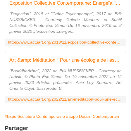
Exposition Collective Contemporaine: Energéïa "L'énergétique des œuvres d'art" - ACTUART by Eric SIMON
"Projection", 2015 et "Crâne Psychopompe", 2017 de Erik
NUSSBICKER - Courtesy Galerie Maubert et Subtil
Collection © Photo Éric Simon Du 16 novembre 2019 au 8
janvier 2020 L'exposition Energéï...
https://www.actuart.org/2019/11/exposition-collective-contemporaine-energeia-l-energetique-des-oeuvres-d-art.html
Art &amp; Méditation " Pour une écologie de l'esprit " - ACTUART by Eric SIMON
"BouddhaArbre", 2022 de Erik NUSSBICKER - Courtesy de
l'artiste © Photo Éric Simon Du 19 novembre 2022 au 12
janvier 2023 Artistes présentés: Abie Loy Kemarre, Art
Orienté Objet, Basserode, B...
https://www.actuart.org/2022/11/art-meditation-pour-une-ecologie-de-l-esprit.html
#Expo Sculpture Contemporaine
#Expo Dessin Contemporain
Partager