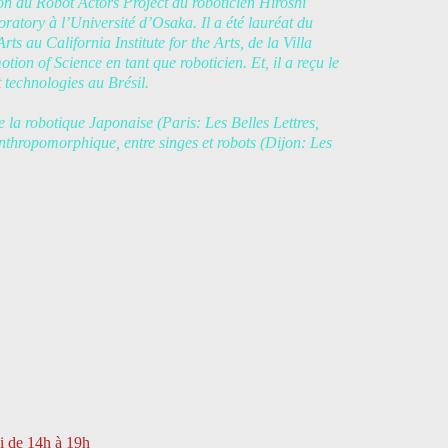
tion du Robot Actors Project du roboticien Hiroshi
boratory à l’Université d’Osaka.
Il a été lauréat du
 au California Institute for the Arts, de la Villa
ion of Science en tant que roboticien. Et, il a reçu le
t technologies au Brésil.
e la robotique Japonaise (Paris: Les Belles Lettres,
nthropomorphique, entre singes et robots (Dijon: Les
i de 14h à 19h