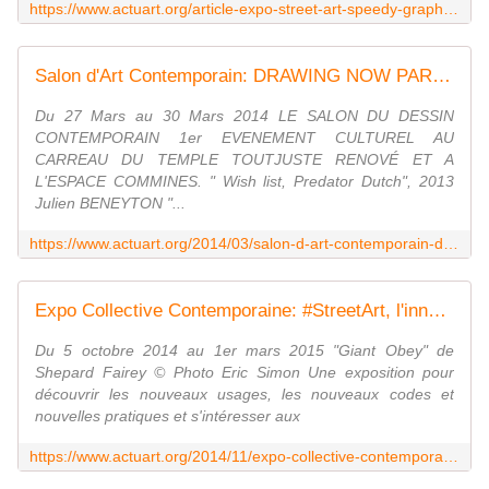
https://www.actuart.org/article-expo-street-art-speedy-graphito-start-over-120538552.html
Salon d'Art Contemporain: DRAWING NOW PARIS 2014 - ACTUART by Eric SIMON
Du 27 Mars au 30 Mars 2014 LE SALON DU DESSIN
CONTEMPORAIN 1er EVENEMENT CULTUREL AU
CARREAU DU TEMPLE TOUTJUSTE RENOVÉ ET A
L'ESPACE COMMINES. " Wish list, Predator Dutch", 2013
Julien BENEYTON "...
https://www.actuart.org/2014/03/salon-d-art-contemporain-drawing-now-paris-2014.html
Expo Collective Contemporaine: #StreetArt, l'innovation au coeur d'un mouvement - ACTUART by Eric SIMON
Du 5 octobre 2014 au 1er mars 2015 "Giant Obey" de
Shepard Fairey © Photo Eric Simon Une exposition pour
découvrir les nouveaux usages, les nouveaux codes et
nouvelles pratiques et s'intéresser aux
https://www.actuart.org/2014/11/expo-collective-contemporaine-streetart-l-innovation-au-coeur-d-un-mouvement.html