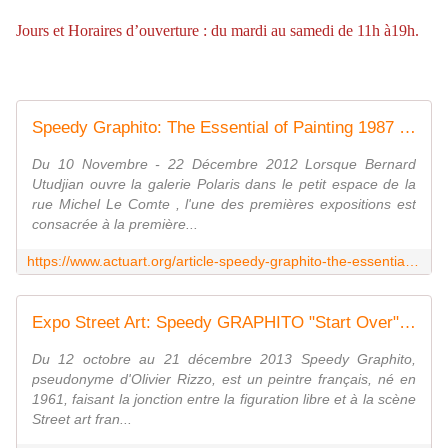
Jours et Horaires d’ouverture : du mardi au samedi de 11h à19h.
Speedy Graphito: The Essential of Painting 1987 - 2012 - ACTUART by Eric SIMON
Du 10 Novembre - 22 Décembre 2012 Lorsque Bernard
Utudjian ouvre la galerie Polaris dans le petit espace de la
rue Michel Le Comte , l'une des premières expositions est
consacrée à la première...
https://www.actuart.org/article-speedy-graphito-the-essential-of-painting-1987-2012-112710116.html
Expo Street Art: Speedy GRAPHITO "Start Over" - ACTUART by Eric SIMON
Du 12 octobre au 21 décembre 2013 Speedy Graphito,
pseudonyme d'Olivier Rizzo, est un peintre français, né en
1961, faisant la jonction entre la figuration libre et à la scène
Street art fran...