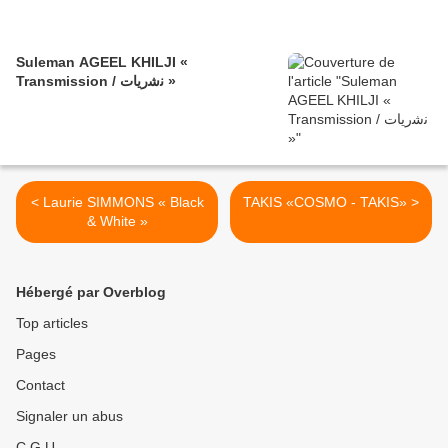
Suleman AGEEL KHILJI «
Transmission / ﻧﺷرﯾﺎت »
< Laurie SIMMONS « Black
TAKIS «COSMO - TAKIS» >
& White »
Hébergé par Overblog
Top articles
Pages
Contact
Signaler un abus
C.G.U.