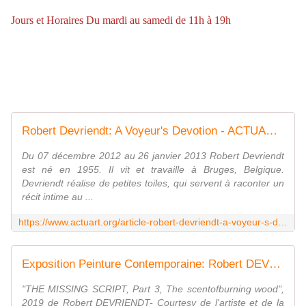
Jours et Horaires Du mardi au samedi de 11h à 19h
Robert Devriendt: A Voyeur's Devotion - ACTUART by Eric SIMON
Du 07 décembre 2012 au 26 janvier 2013 Robert Devriendt
est né en 1955. Il vit et travaille à Bruges, Belgique.
Devriendt réalise de petites toiles, qui servent à raconter un
récit intime au ...
https://www.actuart.org/article-robert-devriendt-a-voyeur-s-devotion-113382290.html
Exposition Peinture Contemporaine: Robert DEVRIENDT "THE MISSING SCRIPT 3. The Scent of Burning Wood" - ACTUART by Eric SIMON
"THE MISSING SCRIPT, Part 3, The scentofburning wood",
2019 de Robert DEVRIENDT- Courtesy de l'artiste et de la