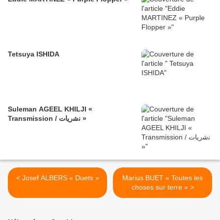
Tetsuya ISHIDA
Suleman AGEEL KHILJI «
Transmission / ﻧﺷرﯾﺎت »
< Josef ALBERS « Duets »
Marius BUET « Toutes les
choses sur terre » >