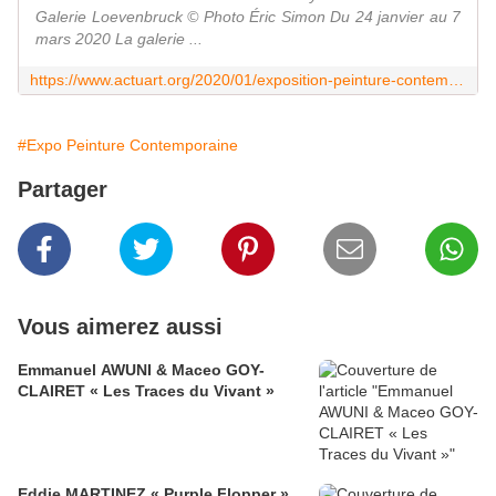
Galerie Loevenbruck © Photo Éric Simon Du 24 janvier au 7
mars 2020 La galerie ...
https://www.actuart.org/2020/01/exposition-peinture-contemporaine-robert-devriendt-the-missing-script-3.the-scent-of-burning-wood.html
#Expo Peinture Contemporaine
Partager
Vous aimerez aussi
Emmanuel AWUNI & Maceo GOY-
CLAIRET « Les Traces du Vivant »
Eddie MARTINEZ « Purple Flopper »