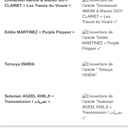
Emmanuel AWUNI & Maceo GOY-
CLAIRET « Les Traces du Vivant »
Eddie MARTINEZ « Purple Flopper »
Tetsuya ISHIDA
Suleman AGEEL KHILJI «
Transmission / ﻧﺷرﯾﺎت »