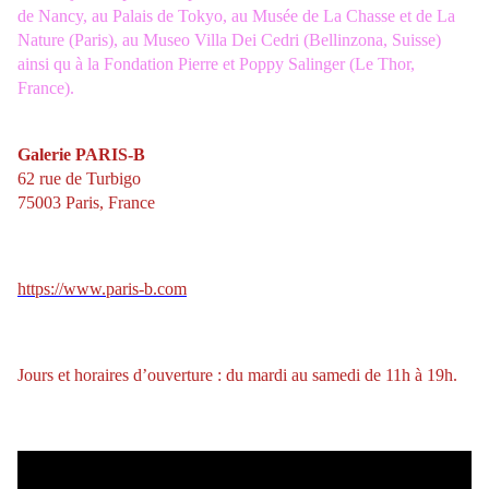
de Nancy, au Palais de Tokyo, au Musée de La Chasse et de La
Nature (Paris), au Museo Villa Dei Cedri (Bellinzona, Suisse)
ainsi qu à la Fondation Pierre et Poppy Salinger (Le Thor,
France).
Galerie PARIS-B
62 rue de Turbigo
75003 Paris, France
https://www.paris-b.com
Jours et horaires d’ouverture : du mardi au samedi de 11h à 19h.