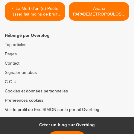
< La Mort d’un (e) Poète
Ariana
(sse) fait moins de bruit
PAPADEMETROPOULOS «
qu’une feuille de Tilleul qui
Glass Slipper » >
tombe
Hébergé par Overblog
Top articles
Pages
Contact
Signaler un abus
C.G.U.
Cookies et données personnelles
Préférences cookies
Voir le profil de Eric SIMON sur le portail Overblog
Créer un blog sur Overblog