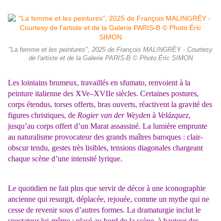
"La femme et les peintures", 2025 de François MALINGRËY - Courtesy
de l'artiste et de la Galerie PARIS-B © Photo Éric SIMON
Les lointains brumeux, travaillés en sfumato, renvoient à la
peinture italienne des XVe–XVIIe siècles. Certaines postures,
corps étendus, torses offerts, bras ouverts, réactivent la gravité des
figures christiques, de
Rogier van der Weyden
à
Velázquez
,
jusqu’au corps offert d’un Marat assassiné. La lumière emprunte
au naturalisme provocateur des grands maîtres baroques : clair-
obscur tendu, gestes très lisibles, tensions diagonales chargeant
chaque scène d’une intensité lyrique.
Le quotidien ne fait plus que servir de décor à une iconographie
ancienne qui resurgit, déplacée, rejouée, comme un mythe qui ne
cesse de revenir sous d’autres formes. La dramaturgie inclut le
spectateur lui-même : placé au bord de la scène, à hauteur des