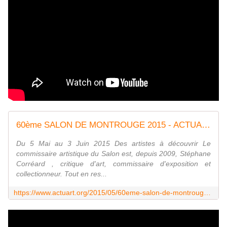
60ème SALON DE MONTROUGE 2015 - ACTUART by Eric SIMON
Du 5 Mai au 3 Juin 2015 Des artistes à découvrir Le
commissaire artistique du Salon est, depuis 2009, Stéphane
Corréard , critique d'art, commissaire d'exposition et
collectionneur. Tout en res...
https://www.actuart.org/2015/05/60eme-salon-de-montrouge-2015.html