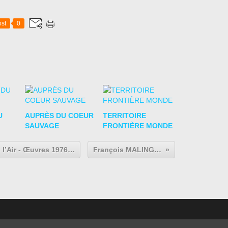
st
0
U
AUPRÈS DU COEUR
TERRITOIRE
SAUVAGE
FRONTIÈRE MONDE
Igor CHELKOVSKI « Dessins dans l’Air - Œuvres 1976-2024 »
François MALINGRËY