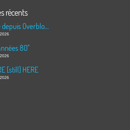
es récents
Publié depuis Overblog et Facebook
t 2026
années 80"
t 2026
 [still] HERE
t 2026