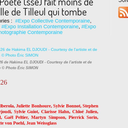
 Poète (sse) fait moins de
lle de Tilleul qui tombe
ries :
#Expo Collective Contemporaine
,
,
#Expo Installation Contemporaine
,
#Expo
hotographie Contemporaine
6 de Hakima EL DJOUDI - Courtesy de l'artiste et de
p © Photo Éric SIMON
026
lberola, Juliette Bonhoure, Sylvie Bonnot, Stephen
oudi, Sylvie Guiot, Clarisse Hahn, Chloé Julien,
 Gaël Peltier, Martyn Simpson, Pierrick Sorin,
tte von Poehl, Jean Weissglass