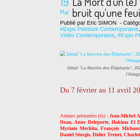
19
La Mort d’un (e)
bruit qu’une feui
Mar
Publié par Eric SIMON
- Catégo
#Expo Peinture Contemporaine
Vidéo Contemporaine
,
#Expo P
Détail "La Marche des Éléphants", 202
l'Adag
Du 7 février au 11 avril 2
Artistes présentées (és) :
Jean-Michel A
Dean, Anne Deleporte, Hakima El Dj
Myriam Mechita, François Michaud,
Daniel Sturgis, Didier Trenet, Charlo