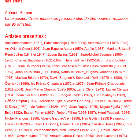
des effets.
Antoine Perpère
La exposition Sous influences présente plus de 250 oeuvres réalisées
par 90 artistes.
Artistes présentés :
Adel Abdessemed (1971), Pablo Amaringo (1943-2009), Antonin Artaud (1876-1948),
Art Orienté Objet (1991), Jean-Baptiste Audat (1950), Aurèle (1963), Martine Balata &
René Jullien (1947 et 1947), Edson Barrus (1961), Jean-Michel Basquiat (1960-
1988), Charles Baudelaire (1821-1867), Hans Bellmer (1902-1975), Bruno Botella
(1976), Lil ian Bourgeat (1970), Tania Brassesco et Lazlo Passi-Norberto (1986 et
1984), Jean-Louis Brau (1930-1985), Nathal ie Brevet_Hughes Rochette (1976 et
1975), Mathieu Briand (1972), David Brognon & Stéphanie Rollin (1978 et 1980), Jiri
Černický (1966), les Frères Chapuisat (1972 et 1976), Jean-Philippe Charbonnier
(1921-2004), Jean-Martin Charcot (1825-1893), Larry Clark (1943), Lucien Clergue
(1934), Jean Cocteau (1889-1963), François Curlet (1967), Luc Delahaye (1962),
Hélène Delprat (1957), Jeroen de Rijke & Willem De Rooij (1969 et 1970-2006), Hervé
Di Rosa (1959), Léo Dohmen (1929-1999), Jean Dupuy (1925), Miguel Egaña (1952),
Erró (1932), Esther Ferrer (1937), Robert Fill iou (1926-1987), Henri Foucault (1954),
Michel François (1956), Alberto Garcia-Al ix (1956), Nan Goldin (1953) Raymond
Hains (1926-2005), Gary Hill (1951), Damien Hirst (1965), Carsten Höller (1961), Irvin
Penn (1917-2009), les Iconoblastes, Mati Klarwein (1932- 2002), David Kramer
(1963), Yayoi Kusama (1929), Arnaud Labelle-Rojoux (1950), Joris Lacoste (1973),