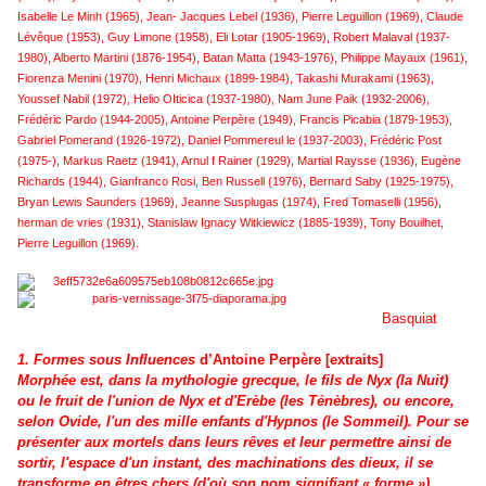
Isabelle Le Minh (1965), Jean- Jacques Lebel (1936), Pierre Leguillon (1969), Claude
Lévêque (1953), Guy Limone (1958), Eli Lotar (1905-1969), Robert Malaval (1937-
1980), Alberto Martini (1876-1954), Batan Matta (1943-1976), Philippe Mayaux (1961),
Fiorenza Menini (1970), Henri Michaux (1899-1984), Takashi Murakami (1963),
Youssef Nabil (1972), Helio OIticica (1937-1980), Nam June Paik (1932-2006),
Frédéric Pardo (1944-2005), Antoine Perpère (1949), Francis Picabia (1879-1953),
Gabriel Pomerand (1926-1972), Daniel Pommereul le (1937-2003), Frédéric Post
(1975-), Markus Raetz (1941), Arnul f Rainer (1929), Martial Raysse (1936), Eugène
Richards (1944), Gianfranco Rosi, Ben Russell (1976), Bernard Saby (1925-1975),
Bryan Lewis Saunders (1969), Jeanne Susplugas (1974), Fred Tomaselli (1956),
herman de vries (1931), Stanislaw Ignacy Witkiewicz (1885-1939), Tony Bouilhet,
Pierre Leguillon (1969).
Basquiat
1.
Formes sous Influences
d’Antoine Perpère [extraits]
Morphée est, dans la mythologie grecque, le fils de Nyx (la Nuit)
ou le fruit de l'union de Nyx et d'Erèbe (les Ténèbres), ou encore,
selon Ovide, l'un des mille enfants d'Hypnos (le Sommeil). Pour se
présenter aux mortels dans leurs rêves et leur permettre ainsi de
sortir, l'espace d'un instant, des machinations des dieux, il se
transforme en êtres chers (d'où son nom signifiant « forme »).