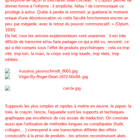
qu’exprime de façon si touchante Jean Cocteau : « L’opium permet de
donner forme à l’informe ; il empêche, hélas ! de communiquer ce
privilège à autrui. Quitte à perdre le sommeil, je guetterai le moment
unique d’une désintoxication où cette faculté fonctionnera encore un
peu, par mégarde, avec le retour du pouvoir communicatif. » (Opium,
1930)
De fait, tous les artistes-expérimenteurs sont unanimes : il est très
difficile de transcrire et/ou faire partager ce qui a été vu, ressenti, ce
qui a été compris sous l’effet de produits psychotropes ; cela va trop
vite, trop loin, la main, le corps sont trop lourds, trop réels, trop
inhibés…
Supposés les plus simples et rapides à mettre en oeuvre, le papier, la
toile, le crayon, l'encre, l'aquarelle sont les supports et techniques
graphiques par excellence de ces essais de traduction. On constate
aussi que l'utilisation de méthodes longues ou compliquées (huile,
collages,…) correspond à une transcription différée des effets
consécutifs à la prise de produits : les artistes reconstruisent alors