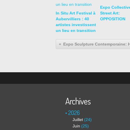
Expo Collectiv
In Situ Art Festival à
Street Art:
Aubervilliers : 40
OPPOSITION
artistes investissent
un lieu en transition
Archives
2026
Juillet
(24)
Juin
(25)