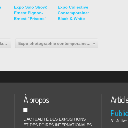
e
Expo Solo Show:
Expo Collective
Ernest Pignon-
Contemporaine:
Ernest "Prisons"
Black & White
Expo Sculpture Contemporaine: Haegue Yang "Ovals and Circles"
Expo photographie contemporaine: Cedric Tanguy " Mehdusine"
À propos
Articl
L'ACTUALITÉ DES EXPOSITIONS
31 Juille
ET DES FOIRES INTERNATIONALES