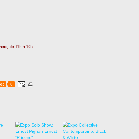
medi, de 11h à 19h.
st
0