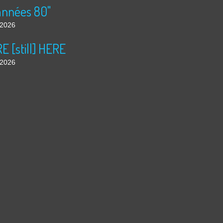
années 80"
t 2026
 [still] HERE
t 2026