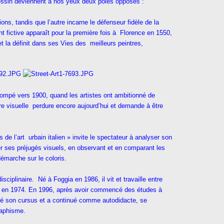
dessin deviennent à nos yeux deux pôles opposés :
ions, tandis que l’autre incarne le défenseur fidèle de la
nt fictive apparaît pour la première fois à Florence en 1550,
 et la définit dans ses Vies des meilleurs peintres,
 estompé vers 1900, quand les artistes ont ambitionné de
re visuelle perdure encore aujourd’hui et demande à être
de l’art urbain italien » invite le spectateur à analyser son
r ses préjugés visuels, en observant et en comparant les
démarche sur le coloris.
disciplinaire. Né à Foggia en 1986, il vit et travaille entre
en 1974. En 1996, après avoir commencé des études à
êté son cursus et a continué comme autodidacte, se
raphisme.