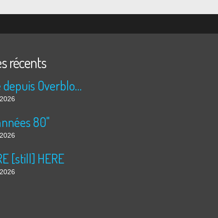
es récents
Publié depuis Overblog et Facebook
t 2026
années 80"
t 2026
 [still] HERE
t 2026