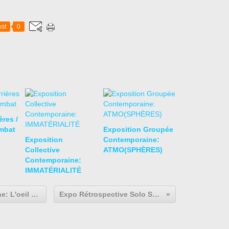
st
0
res /
mbat
Exposition Groupée
Exposition
Contemporaine:
Collective
ATMO(SPHÈRES)
Contemporaine:
IMMATÉRIALITÉ
Expo Photographie Contemporaine: L'oeil d'un collectionneur: Serge Aboukrat
Expo Rétrospective Solo Show: Roy LICHTENSTEIN