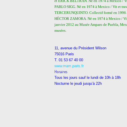
et ERICK BELTRÁN. Né en 1974 à Mexico / Vit 
PABLO SIGG. Né en 1974 à Mexico / Vit et tra
TERCERUNQUINTO. Collectif formé en 1996 à M
HÉCTOR ZAMORA. Né en 1974 à Mexico / Vit et 
janvier 2012 au Musée Amparo de Puebla, Mexiq
musées.
11, avenue du Président Wilson
75016 Paris
T. 01 53 67 40 00
www.mam.paris.fr
Horaires
Tous les jours sauf le lundi de 10h à 18h
Nocturne le jeudi jusqu’à 22h