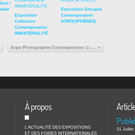
res /
mbat
Exposition Groupée
Exposition
Contemporaine:
Collective
ATMO(SPHÈRES)
Contemporaine:
IMMATÉRIALITÉ
Expo Photographie Contemporaine: Li Wei "L'insoutenable légèreté de l'être"
À propos
Articl
L'ACTUALITÉ DES EXPOSITIONS
31 Juille
ET DES FOIRES INTERNATIONALES