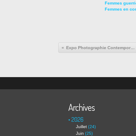
Femmes guerriè
Femmes en co
Expo Photographie Contemporaine: Erwin Olaf "The Dark Side"
Archives
2026
Juillet
(24)
Juin
(25)