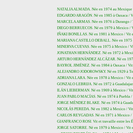
NATALIA ALMADA. Née en 1974 au Mexique / Vi
EDGARDO ARAGÓN. Né en 1985 à Oaxaca / Vit e
MARCELA ARMAS. Née en 1976 à Durango / Vit
DIEGO BERRUECOS. Né en 1979 à Mexico / Vit
IÑAKI BONILLAS. Né en 1981 à Mexico / Vit et
MARIANA CASTILLO DEBALL. Née en 1975 à Me
MINERVA CUEVAS. Née en 1975 à Mexico / Vit 
JONATHAN HERNÁNDEZ. Né en 1972 à Mexico /
ARTURO HERNÁNDEZ ALCÁZAR. Né en 1978 à M
BAYROL JIMÉNEZ. Né en 1984 à Oaxaca / Vit e
ALEJANDRO JODOROWSKY. Né en 1929 à Tocopill
ADRIANA LARA. Née en 1978 à Mexico / Vit et
GONZALO LEBRIJA. Né en 1972 à Guadalajara / 
ILÁN LIEBERMAN. Né en 1969 à Mexico / Vit e
JUAN PABLO MACÍAS. Né en 1974 à Puebla / Vit 
JORGE MÉNDEZ BLAKE. Né en 1974 à Guadalajar
NICOLÁS PEREDA. Né en 1982 à Mexico / Vit e
CARLOS REYGADAS. Né en 1971 à Mexico / Vit
GIANFRANCO ROSI. Vit et travaille entre les Éta
JORGE SATORRE. Né en 1979 à Mexico / Vit et 