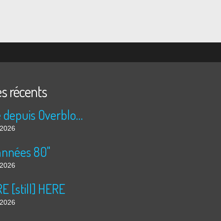
es récents
Publié depuis Overblog et Facebook
t 2026
années 80"
t 2026
 [still] HERE
t 2026