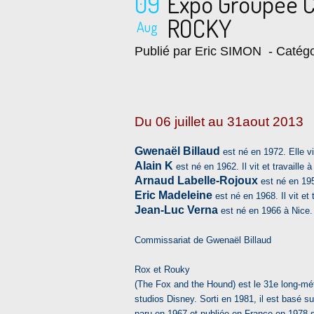
09
Expo Groupée 
ROCKY
Aug
Publié par Eric SIMON
- Catégo
Du 06 juillet au 31aout 2013
Gwenaël Billaud
est né en 1972. Elle vit
Alain K
est né en 1962. Il vit et travaille
Arnaud Labelle-Rojoux
est né en 1950
Eric Madeleine
est né en 1968. Il vit et 
Jean-Luc Verna
est né en 1966 à Nice. Il
Commissariat de Gwenaël Billaud
Rox et Rouky
(The Fox and the Hound) est le 31e long-mét
studios Disney. Sorti en 1981, il est basé 
paru en 1967 et publiée en France en 1978 s