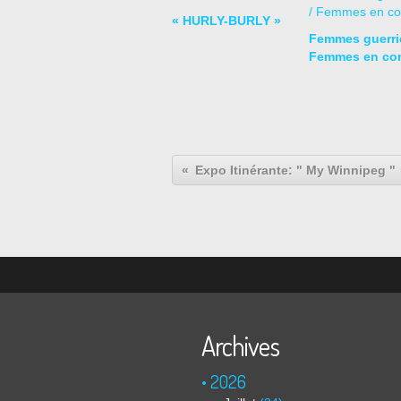
« HURLY-BURLY »
Femmes guerriè
Femmes en co
Expo Itinérante: " My Winnipeg "
Archives
2026