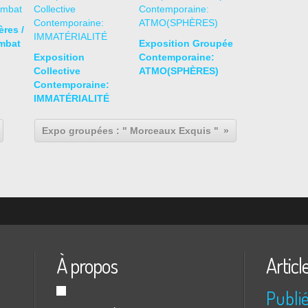
res /
mbat
Exposition Groupée
Exposition
Contemporaine:
Collective
ATMO(SPHÈRES)
Contemporaine:
IMMATÉRIALITÉ
Expo groupées : " Morceaux Exquis "
À propos
Articl