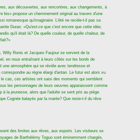
tures, aux découvertes, aux rencontres, aux changements, à
aire bis» propose un cheminement original au travers d'une
ssi romanesque qu'imaginaire. L'été ne recèle-t-il pas sa
rite Duras: «Qu'est-ce que c'est encore que cette idée,
 tandis qu'il était là? De quelle couleur, de quelle chaleur, de
 fait?»
u, Willy Ronis et Jacques Faujour se servent de la
el, en nous entraînant à leurs côtés sur les bords de
out une atmosphère qui se révèle avec tendresse et
correspondre au règne élargi d'antan. Le futur est alors vu
le cas, ces artistes ont saisi des moments qui semblent
s, tous les personnages de leurs oeuvres apparaissent comme
 à la jeunesse, alors que l'adulte se sent pris au piège.
ippe Cognée balayés par la marée? Que reste-t-il du rêve
sent des limites aux rêves, aux espoirs. Les visiteurs se
les voyages de Barthélémy Toguo sont éminemment chargés,