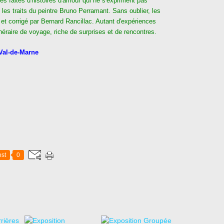
s faites d'histoires d'amour qui ne s'expriment pas
s traits du peintre Bruno Perramant. Sans oublier, les
 et corrigé par Bernard Rancillac. Autant d'expériences
inéraire de voyage, riche de surprises et de rencontres.
Val-de-Marne
st
0