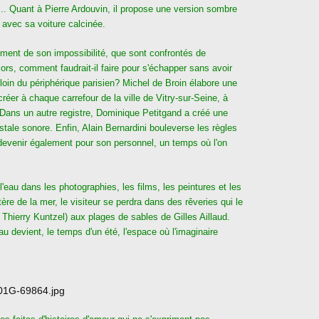
»... Quant à Pierre Ardouvin, il propose une version sombre
 avec sa voiture calcinée.
ément de son impossibilité, que sont confrontés de
lors, comment faudrait-il faire pour s'échapper sans avoir
in du périphérique parisien? Michel de Broin élabore une
réer à chaque carrefour de la ville de Vitry-sur-Seine, à
Dans un autre registre, Dominique Petitgand a créé une
ostale sonore. Enfin, Alain Bernardini bouleverse les règles
 devenir également pour son personnel, un temps où l'on
l'eau dans les photographies, les films, les peintures et les
stère de la mer, le visiteur se perdra dans des rêveries qui le
 Thierry Kuntzel) aux plages de sables de Gilles Aillaud.
u devient, le temps d'un été, l'espace où l'imaginaire