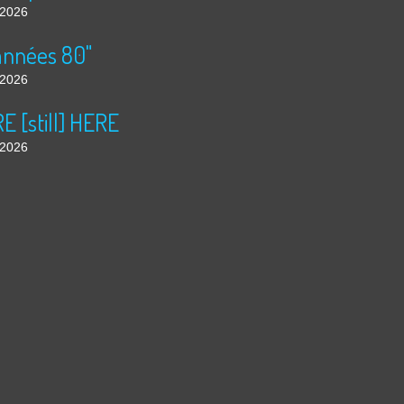
t 2026
années 80"
t 2026
 [still] HERE
t 2026