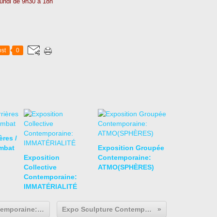
 lundi de 9h30 à 18h
st
0
res /
mbat
Exposition Groupée
Exposition
Contemporaine:
Collective
ATMO(SPHÈRES)
Contemporaine:
IMMATÉRIALITÉ
Expo Solo Show Installation Contemporaine: Felice VARINI " Des cercles, des toits, des façades"
Expo Sculpture Contemporaine: Li CHEN - Place Vendôme