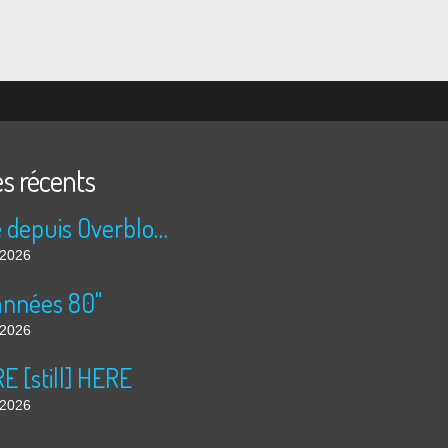
es récents
Publié depuis Overblog et Facebook
t 2026
années 80"
t 2026
 [still] HERE
t 2026