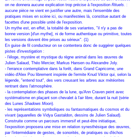
on ne donnera aucune explication trop précise à l'exposition
Rituels.
:
aucune pièce ne vient en justifier une autre, mais l'ensemble des
pratiques mises en scène ici, ou manifestées là, constitue autant de
facettes d'une possible unité de l'exposition.
Un mythe est, en effet, la totalité de ses variantes, "il n'y a pas de
bonne version [d'un mythe], ni de forme authentique ou primitive, toutes
les versions doivent être prises au sérieux". (1)
En guise de fil conducteur on se contentera donc de suggérer quelques
pistes d'investigation :
- l'éloge, mystère et mystique du règne animal dans les œuvres de
Julien Salaud, Théo Mercier, Markus Hansen ou Alexandre Joly.
- l'errance contemplative dans la forêt, dans Grand Capricorne, une
vidéo d'Alex Pou librement inspirée de l'ermite Knud Viktor qui, selon la
légende, "entend tout", des vers creusant les arbres aux météorites
rentrant dans l'atmosphère.
- la contemplation des phases de la lune, qu'Ann Craven peint avec
systématisme en plaçant son chevalet à l'air libre, durant la nuit (série
des Lunes
Shadows Moon
).
- les représentations symboliques ou fantasmatiques du cosmos et du
vivant (aquarelles de Vidya Gastaldon, dessins de Julien Salaud).
Construite comme un parcours immersif et peut-être initiatique,
l'exposition proposera une mise en relation synesthésique des œuvres,
par l'intermédiaire de gestes, de sonorités, de pratiques ou d'échos