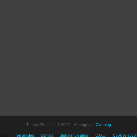
Theme: Photofolio © 2026 - Hébergé par
Overblog
erblog
Top articles
Contact
Signaler un abus
C.G.U.
Cookies et do