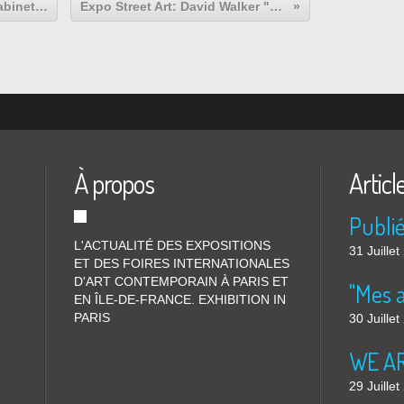
Expo Groupée Contemporaine: Cabinet Da-end 03
Expo Street Art: David Walker "Pressure"
À propos
Articl
L'ACTUALITÉ DES EXPOSITIONS
31 Juille
ET DES FOIRES INTERNATIONALES
D'ART CONTEMPORAIN À PARIS ET
"Mes 
EN ÎLE-DE-FRANCE. EXHIBITION IN
PARIS
30 Juille
WE ARE
29 Juille