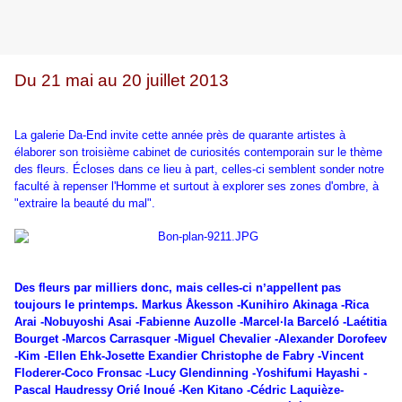
Du 21 mai au 20 juillet 2013
La galerie Da-End invite cette année près de quarante artistes à
élaborer son troisième cabinet de curiosités contemporain sur le thème
des fleurs. Écloses dans ce lieu à part, celles-ci semblent sonder notre
faculté à repenser l'Homme et surtout à explorer ses zones d'ombre, à
"extraire la beauté du mal".
Des fleurs par milliers donc, mais celles-ci n
ʼ
appellent pas
toujours le printemps. Markus Åkesson -Kunihiro Akinaga -Rica
Arai -Nobuyoshi Asai -Fabienne Auzolle -Marcel·la Barceló -Laétitia
Bourget -Marcos Carrasquer -Miguel Chevalier -Alexander Dorofeev
-Kim -Ellen Ehk-Josette Exandier Christophe de Fabry -Vincent
Floderer-Coco Fronsac -Lucy Glendinning -Yoshifumi Hayashi -
Pascal Haudressy Orié Inoué -Ken Kitano -Cédric Laquièze-