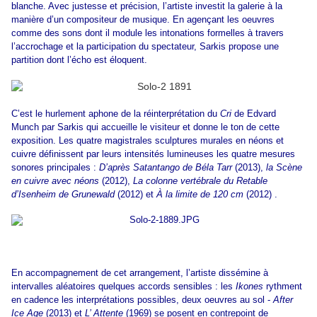
blanche. Avec justesse et précision, l’artiste investit la galerie à la
manière d’un compositeur de musique. En agençant les oeuvres
comme des sons dont il module les intonations formelles à travers
l’accrochage et la participation du spectateur, Sarkis propose une
partition dont l’écho est éloquent.
C’est le hurlement aphone de la réinterprétation du
Cri
de Edvard
Munch par Sarkis qui accueille le visiteur et donne le ton de cette
exposition. Les quatre magistrales sculptures murales en néons et
cuivre définissent par leurs intensités lumineuses les quatre mesures
sonores principales :
D’après Satantango de Béla Tarr
(2013),
la Scène
en cuivre avec néons
(2012),
La colonne vertébrale du Retable
d’Isenheim de Grunewald
(2012) et
À la limite de 120 cm
(2012) .
En accompagnement de cet arrangement, l’artiste dissémine à
intervalles aléatoires quelques accords sensibles : les
Ikones
rythment
en cadence les interprétations possibles, deux oeuvres au sol -
After
Ice Age
(2013) et
L’ Attente
(1969) se posent en contrepoint de