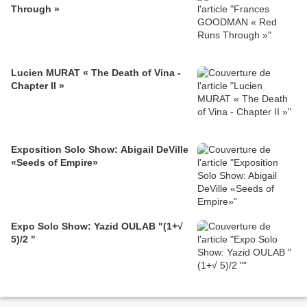
Through »
Lucien MURAT « The Death of Vina -
Chapter II »
Exposition Solo Show: Abigail DeVille
«Seeds of Empire»
Expo Solo Show: Yazid OULAB "(1+√
5)/2 "