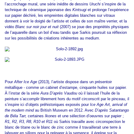
l’accrochage mural, une série inédite de dessins
Uruchi
s’inspire de la
technique de céramique japonaise des
Kintsugi
et prolonge l’expérience
sur papier déchiré, les empreintes digitales blanches sur vitraux
donnent à voir le doigté de l’artiste et celles de son maître verrier, et la
vidéo
Blanc sur noir jour et nuit
(2007) se joue des propriétés physiques
de l’aquarelle dans un bol d’eau tandis que Sarkis poursuit sa réflexion
sur les possibilités de créations inhérentes au medium.
Pour
After Ice Age
(2013), l’artiste dispose dans un présentoir
métallique - comme un cabinet d’estampe, cinquante huiles sur papier.
À l’instar de la série
Aura D’après Vaudou
où il laissait l’huile de la
peinture s’accomplir librement hors du motif circonscrit par le pinceau, il
s’inspire ici d’objets préhistoriques exposés pour
Ice Age Art, arrival of
the modern mind
au British Museum en 2012. Avec
D’après Satantango
de Béla Tarr,
certaines
Ikones
et une sélection d’oeuvres sur papier ;
R1, R2, R3, R8, R10 et R11
où Sarkis travaille avec circonspection le
blanc de titane ou le blanc de zinc comme il travaillerait une terre à
labourer en sillons pour la préparer à la semence, il égrène sur la