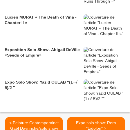
Lucien MURAT « The Death of Vina -
Chapter II »
Exposition Solo Show: Abigail DeVille
«Seeds of Empire»
Expo Solo Show: Yazid OULAB "(1+√
5)/2 "
< Peinture Contemporaine:
Expo solo show: Rero
Gaël Davrinche/solo show
"Eidolon" >