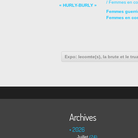
« HURLY-BURLY »
Femmes guerriè
Femmes en co
Expo: lecomte(s), la brute et le tr
Archives
2026
Juillet
(24)