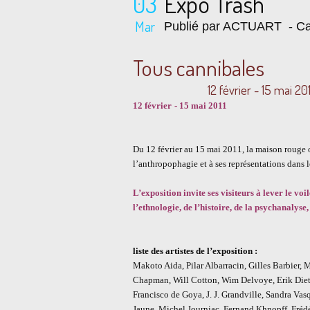
03
Expo Trash
Mar
Publié par ACTUART
- Ca
Tous cannibales
12 février - 15 mai 201
12 février
- 1
5 mai 2011
Du 12 février au 15 mai 2011, la maison rouge 
l’anthropophagie et à ses représentations dans l
L’exposition invite ses visiteurs à lever le voi
l’ethnologie, de l’histoire, de la psychanalyse,
liste des artistes de l’exposition :
Makoto Aida, Pilar Albarracin, Gilles Barbier,
Chapman, Will Cotton, Wim Delvoye, Erik Diet
Francisco de Goya, J. J. Grandville, Sandra Vasq
Jaune, Michel Journiac, Fernand Khnopff, Frédé