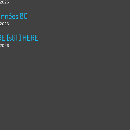
t 2026
années 80"
t 2026
 [still] HERE
t 2026