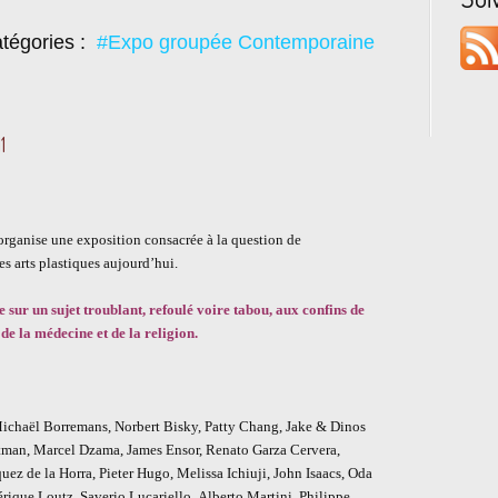
tégories :
#Expo groupée Contemporaine
1
organise une exposition consacrée à la question de
es arts plastiques aujourd’hui.
le sur un sujet troublant, refoulé voire tabou, aux confins de
 de la médecine et de la religion.
 Michaël Borremans, Norbert Bisky, Patty Chang, Jake & Dinos
man, Marcel Dzama, James Ensor, Renato Garza Cervera,
uez de la Horra, Pieter Hugo, Melissa Ichiuji, John Isaacs, Oda
rique Loutz, Saverio Lucariello, Alberto Martini, Philippe