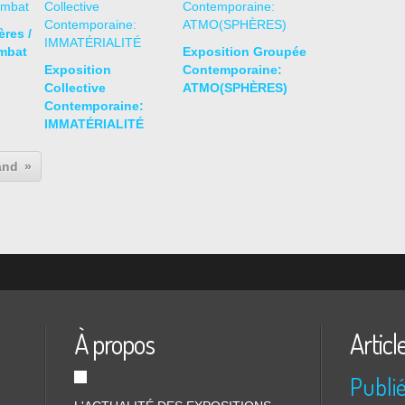
res /
mbat
Exposition Groupée
Exposition
Contemporaine:
Collective
ATMO(SPHÈRES)
Contemporaine:
IMMATÉRIALITÉ
uand
À propos
Articl