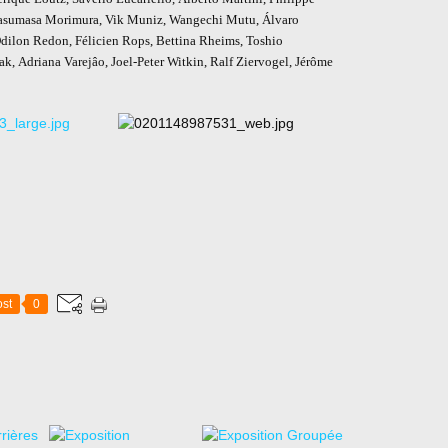
Yasumasa Morimura, Vik Muniz, Wangechi Mutu, Álvaro
Odilon Redon, Félicien Rops, Bettina Rheims, Toshio
k, Adriana Varejâo, Joel-Peter Witkin, Ralf Ziervogel, Jérôme
st
0