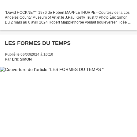
"David HOCKNEY", 1976 de Robert MAPPLETHORPE - Courtesy de la Los
Angeles County Museum of Art et le J.Paul Getty Trust © Photo Éric Simon
Du 2 mars au 6 avril 2024 Robert Mapplethorpe voulait bouleverser l’idée de
ce qu’est un portrait. Et j’ai toujours...
LES FORMES DU TEMPS
Publié le 06/03/2024 à 10:10
Par
Eric SIMON