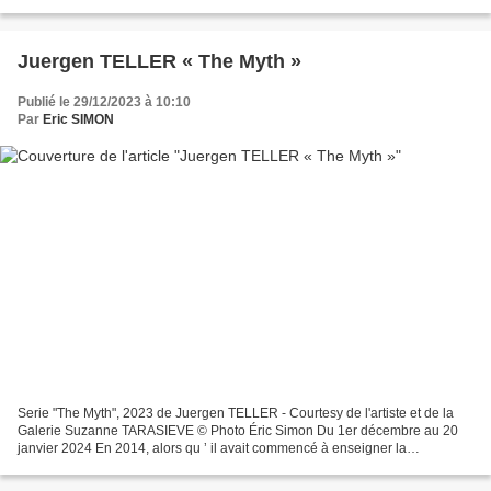
dans la rue. En 1980, l’artiste...
Juergen TELLER « The Myth »
Publié le 29/12/2023 à 10:10
Par
Eric SIMON
Serie "The Myth", 2023 de Juergen TELLER - Courtesy de l'artiste et de la
Galerie Suzanne TARASIEVE © Photo Éric Simon Du 1er décembre au 20
janvier 2024 En 2014, alors qu ʼ il avait commencé à enseigner la
photographie à l ʼ Akademie der Bildenden Künste...