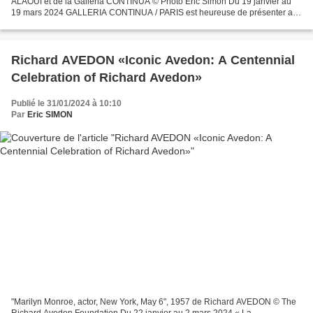
ALAOUI et de la Galleria CONTINUA © Photo Éric Simon Du 19 janvier au
19 mars 2024 GALLERIA CONTINUA / PARIS est heureuse de présenter au
sein de son espace parisien une exposition...
Richard AVEDON «Iconic Avedon: A Centennial
Celebration of Richard Avedon»
Publié le 31/01/2024 à 10:10
Par
Eric SIMON
"Marilyn Monroe, actor, New York, May 6", 1957 de Richard AVEDON © The
Richard Avedon Foundation Du 22 janvier au 2 mars 2024 « La