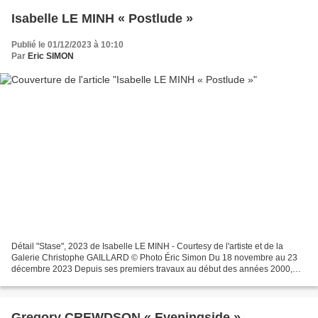
Isabelle LE MINH « Postlude »
Publié le 01/12/2023 à 10:10
Par
Eric SIMON
Détail "Stase", 2023 de Isabelle LE MINH - Courtesy de l'artiste et de la
Galerie Christophe GAILLARD © Photo Éric Simon Du 18 novembre au 23
décembre 2023 Depuis ses premiers travaux au début des années 2000,
Isabelle Le Minh élabore un corpus d’œuvres...
Gregory CREWDSON « Eveningside »