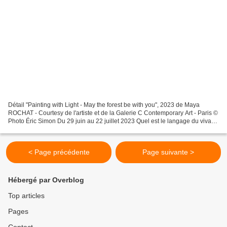
Détail "Painting with Light - May the forest be with you", 2023 de Maya
ROCHAT - Courtesy de l'artiste et de la Galerie C Contemporary Art - Paris ©
Photo Éric Simon Du 29 juin au 22 juillet 2023 Quel est le langage du vivant
? Que percevons-nous vraiment...
< Page précédente
Page suivante >
Hébergé par Overblog
Top articles
Pages