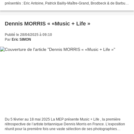
présentés : Eric Antoine, Patrick Bailly-Maître-Grand, Brodbeck & de Barbuat,
Arina Essipowitsch, Marina...
Dennis MORRIS « «Music + Life »
Publié le 28/04/2025 à 09:10
Par
Eric SIMON
Du 5 février au 18 mai 2025 La MEP présente Music + Life , la première
rétrospective de l’artiste britannique Dennis Morris en France. L'exposition
réunit pour la première fois une vaste sélection de ses photographies
capturant sa jeunesse à Londres,...