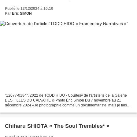
Publié le 12/12/2024 à 10:10
Par
Eric SIMON
"12077-0184", 2022 de TODD HIDO - Courtesy de l'artiste te de la Galerie
DES FILLES DU CALVAIRE © Photo Éric Simon Du 7 novembre au 21
décembre 2024 «Je photographie comme un documentariste, mais je fais
mes tirages comme un peintre.» Fragmentary Narratives,...
Chiharu SHIOTA « The Soul Trembles* »