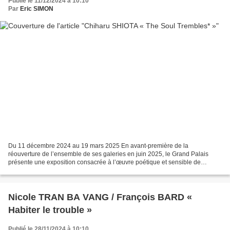
Publié le 11/12/2024 à 10:10
Par
Eric SIMON
Du 11 décembre 2024 au 19 mars 2025 En avant-première de la
réouverture de l’ensemble de ses galeries en juin 2025, le Grand Palais
présente une exposition consacrée à l’œuvre poétique et sensible de
l’artiste japonaise Chiharu Shiota. Depuis le milieu...
Nicole TRAN BA VANG / François BARD «
Habiter le trouble »
Publié le 28/11/2024 à 10:10