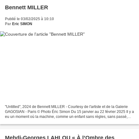
Bennett MILLER
Publié le 03/02/2025 à 10:10
Par
Eric SIMON
"Untitled", 2024 de Bennett MILLER - Courtesy de l'artiste et de la Galerie
GAGOSIAN - Paris © Photo Éric Simon Du 15 janvier au 22 février 2025 Il y a
eu un moment où la machine, comme un enfant sans règles, sans passé,
sans peur, a créé quelque chose...
Mehdi-Georges LAHLOU « À l’Ombre des