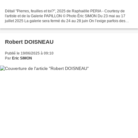
Détail "Pierres, feuilles et toi?", 2025 de Raphaëlle PERIA - Courtesy de
l'artiste et de la Galerie PAPILLON © Photo Éric SIMON Du 23 mai au 17
juillet 2025 La galerie sera fermé du 24 au 28 juin On l’exige parfois des
enfants, lorsque la tentation est...
Robert DOISNEAU
Publié le 19/06/2025 à 09:10
Par
Eric SIMON